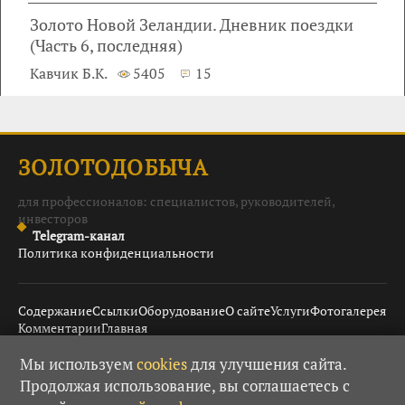
Золото Новой Зеландии. Дневник поездки
(Часть 6, последняя)
Кавчик Б.К.
5405
15
ЗОЛОТОДОБЫЧА
для профессионалов: специалистов, руководителей,
инвесторов
Telegram-канал
Политика конфиденциальности
Содержание
Ссылки
Оборудование
О сайте
Услуги
Фотогалерея
Комментарии
Главная
Мы используем
cookies
для улучшения сайта.
Продолжая использование, вы соглашаетесь с
© 2008–2026 Золотодобыча ·
· При использовании
18+