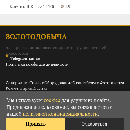
Кавчик Б.К.
14100
29
ЗОЛОТОДОБЫЧА
для профессионалов: специалистов, руководителей,
инвесторов
Telegram-канал
Политика конфиденциальности
Содержание
Ссылки
Оборудование
О сайте
Услуги
Фотогалерея
Комментарии
Главная
Мы используем
cookies
для улучшения сайта.
Продолжая использование, вы соглашаетесь с
© 2008–2026 Золотодобыча ·
· При использовании
18+
нашей
политикой конфиденциальности
.
материалов гиперссылка обязательна.
Принять
Отказаться