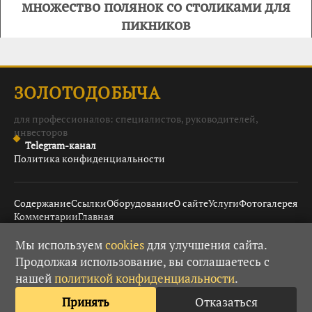
множество полянок со столиками для
пикников
ЗОЛОТОДОБЫЧА
для профессионалов: специалистов, руководителей,
инвесторов
Telegram-канал
Политика конфиденциальности
Содержание
Ссылки
Оборудование
О сайте
Услуги
Фотогалерея
Комментарии
Главная
Мы используем
cookies
для улучшения сайта.
Продолжая использование, вы соглашаетесь с
© 2008–2026 Золотодобыча ·
· При использовании
18+
нашей
политикой конфиденциальности
.
материалов гиперссылка обязательна.
Принять
Отказаться