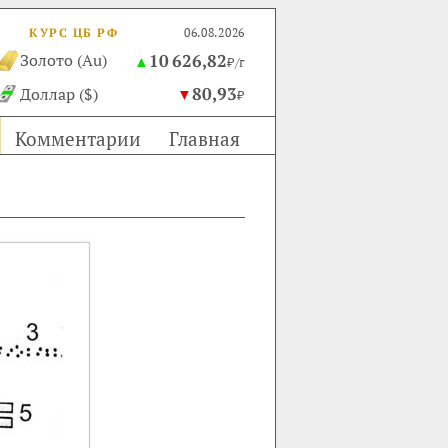
КУРС ЦБ РФ
06.08.2026
10 626,82
Золото (Au)
▲
₽/г
80,93
Доллар ($)
▼
₽
Комментарии
Главная