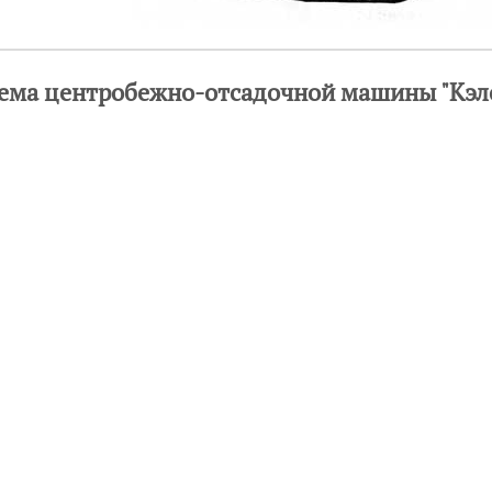
ема центробежно-отсадочной машины "Кэл
руководителей, инвесторов
айте
Услуги
Фотогалерея
Комментарии
Главная
ри использовании материалов гиперссылка обязательна.