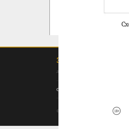
Сх
ЗОЛОТОДОБЫЧА
для профессионалов: специалистов, 
Содержание
Ссылки
Оборудование
О с
© 2008–2026 Золотодобыча ·
· П
18+