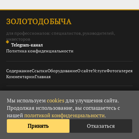
ЗОЛОТОДОБЫЧА
для профессионалов: специалистов, руководителей,
инвесторов
Telegram-канал
Политика конфиденциальности
Содержание
Ссылки
Оборудование
О сайте
Услуги
Фотогалерея
Комментарии
Главная
© 2008–2026 Золотодобыча ·
· При использовании
18+
Мы используем
cookies
для улучшения сайта.
материалов гиперссылка обязательна.
Продолжая использование, вы соглашаетесь с
нашей
политикой конфиденциальности
.
Принять
Отказаться