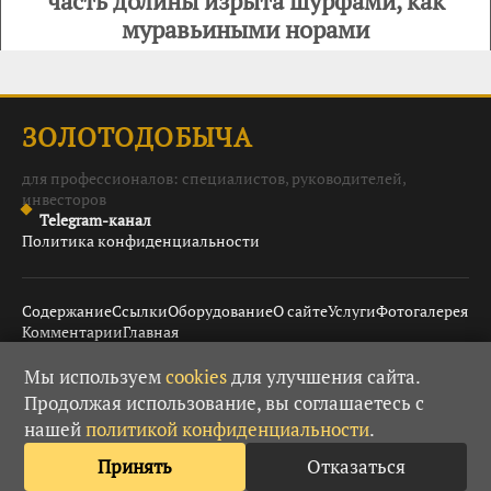
часть долины изрыта шурфами, как
муравьиными норами
ЗОЛОТОДОБЫЧА
для профессионалов: специалистов, руководителей,
инвесторов
Telegram-канал
Политика конфиденциальности
Содержание
Ссылки
Оборудование
О сайте
Услуги
Фотогалерея
Комментарии
Главная
Мы используем
cookies
для улучшения сайта.
Продолжая использование, вы соглашаетесь с
© 2008–2026 Золотодобыча ·
· При использовании
18+
нашей
политикой конфиденциальности
.
материалов гиперссылка обязательна.
Принять
Отказаться