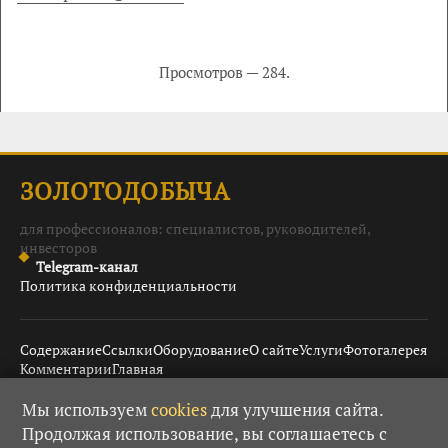
Просмотров — 284.
ЗОЛОТОДОБЫЧА
для профессионалов: специалистов, руководителей,
инвесторов
Telegram-канал
Политика конфиденциальности
Содержание
Ссылки
Оборудование
О сайте
Услуги
Фотогалерея
Комментарии
Главная
Мы используем
cookies
для улучшения сайта.
Продолжая использование, вы соглашаетесь с
© 2008–2026 Золотодобыча ·
· При использовании
18+