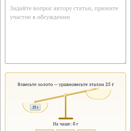
Взвесьте золото — уравновесьте эталон
25 г
25 г
На чаше:
0
г