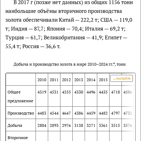
В 2017 г (позже нет данных) из общих 1156 тонн
наибольшие объёмы вторичного производства
золота обеспечивали Китай — 222,2 т; США — 119,0
т; Индия — 87,7; Япония — 70,4; Италия — 69,2 т;
Турция — 61,7; Великобритания — 41,9; Египет —
55,4 т; Россия — 36,6 т.
Добыча и производство золота в мире 2010–2024 гг.*, тонн
2010
2011
2012
2013
2014
2015
2016
2017
20
Общее
4319
4531
4555
4330
4496
4435
4718
4586
46
предложение
Производство
4483
4544
4647
4386
4459
4482
4797
4732
48
Добыча
2804
2893
2976
3138
3271
3361
3515
3576
36
Вторичное