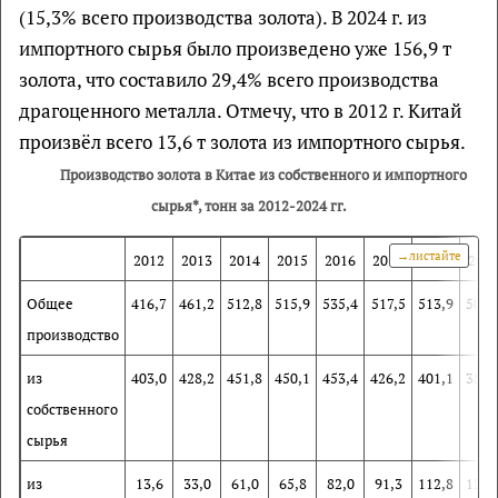
(15,3% всего производства золота). В 2024 г. из
импортного сырья было произведено уже 156,9 т
золота, что составило 29,4% всего производства
драгоценного металла. Отмечу, что в 2012 г. Китай
произвёл всего 13,6 т золота из импортного сырья.
Производство золота в Китае из собственного и импортного
сырья*, тонн за 2012-2024 гг.
2012
2013
2014
2015
2016
2017
2018
201
Общее
416,7
461,2
512,8
515,9
535,4
517,5
513,9
500,
производство
из
403,0
428,2
451,8
450,1
453,4
426,2
401,1
380,
собственного
сырья
из
13,6
33,0
61,0
65,8
82,0
91,3
112,8
120,