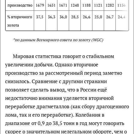
производство
1679
1651
1671
1248
1188
1121
1282
1156
11
% вторичного
37,5
36,3
36,0
28,5
26,6
25,0
26,7
24,4
24
золота
*по данным Всемирного совета по золоту
(WGC)
Мировая статистика говорит о стабильном
увеличении добычи. Однако вторичное
производство за рассмотренный период заметно
снизилось. Сравнение с другими странами
позволяет сделать вывод, что в России ещё
недостаточно внимания уделяется вторичной
переработке драгметаллов (как сбору драгоценного
лома, так и его переработке). Колебания в
диапазоне от 0,9 до 38,5 тонн в год могут говорить
скорее о значительном нелегальном обороте, чем о