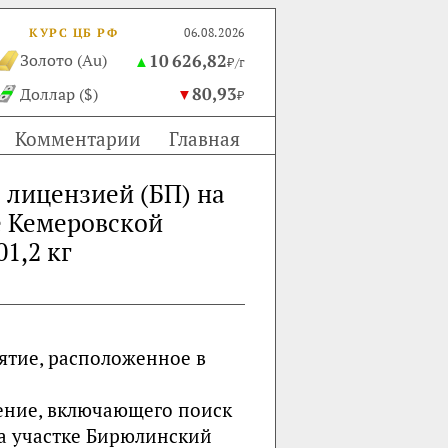
КУРС ЦБ РФ
06.08.2026
10 626,82
Золото (Au)
▲
₽/г
80,93
Доллар ($)
▼
₽
Комментарии
Главная
 лицензией (БП) на
е Кемеровской
1,2 кг
ятие, расположенное в
ение, включающего поиск
а участке Бирюлинский