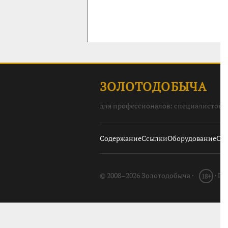
ЗОЛОТОДОБЫЧА
для профессионалов: специалистов, 
Содержание
Ссылки
Оборудование
О с
© 2008–2026 Золотодобыча ·
· П
18+