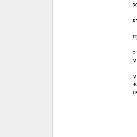
з
к
п
о
м
м
з
н