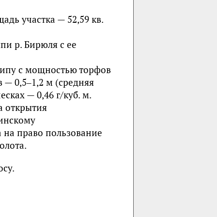
щадь участка — 52,59 кв.
пи р. Бирюля с ее
типу с мощностью торфов
в — 0,5‒1,2 м (средняя
сках — 0,46 г/куб. м.
а открытия
инскому
а на право пользование
олота.
осу.