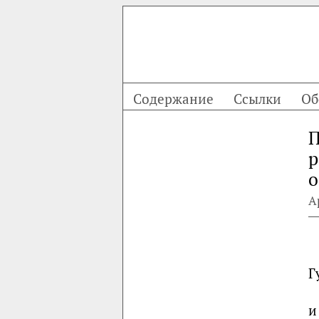
Содержание
Ссылки
Об
П
р
о
А
Г
и