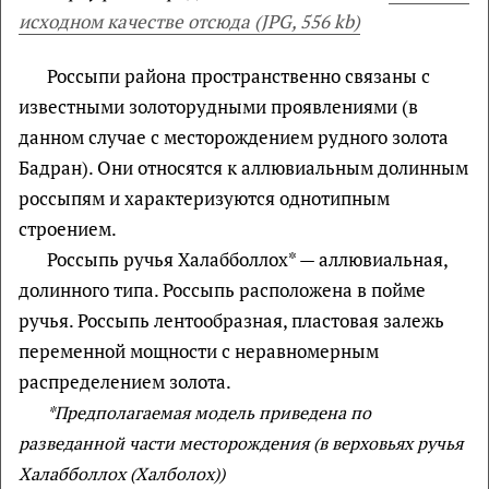
исходном качестве отсюда (JPG, 556 kb)
Россыпи района пространственно связаны с
известными золоторудными проявлениями (в
данном случае с месторождением рудного золота
Бадран). Они относятся к аллювиальным долинным
россыпям и характеризуются однотипным
строением.
Россыпь ручья Халабболлох* — аллювиальная,
долинного типа. Россыпь расположена в пойме
ручья. Россыпь лентообразная, пластовая залежь
переменной мощности с неравномерным
распределением золота.
*Предполагаемая модель приведена по
разведанной части месторождения (в верховьях ручья
Халабболлох (Халболох))