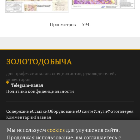
Просмотров — 594.
ЗОЛОТОДОБЫЧА
для профессионалов: специалистов, руководителей,
инвесторов
Telegram-канал
Политика конфиденциальности
Содержание
Ссылки
Оборудование
О сайте
Услуги
Фотогалерея
Комментарии
Главная
Мы используем
cookies
для улучшения сайта.
Продолжая использование, вы соглашаетесь с
© 2008–2026 Золотодобыча ·
· При использовании
18+