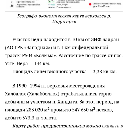
Географо-экономическая карта верховьев р.
Индигирки
Участок недр находится в 10 км от ЗИФ Бадран
(АО ГРК «Западная») и в 1 км от федеральной
трассы Р504 «Колыма». Расстояние по трассе от пос.
Усть-Нера — 144 км.
Площадь лицензионного участка — 3,38 кв км.
В 1990–1994 гг. верховья месторождения
Халбалох (Халабболлох) отрабатывались горно-
добычным участком п. Хандыга. За этот период на
площади 283 020 м² промыто 547 650 м³ песков,
добыто 573,3 кг золота.
Карту работ предшественников можно
скачать в