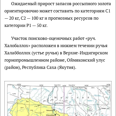
Ожидаемый прирост запасов россыпного золота
ориентировочно может составить по категориям С1
— 20 кг, С2 — 100 кг и прогнозных ресурсов по
категории P1 — 50 кг.
Участок поисково-оценочных работ «руч.
Халобаллох» расположен в нижнем течении ручья
Халабболлох (устье ручья) в Верхне-Индигирском
горнопромышленном районе, Оймяконский улус
(район), Республика Саха (Якутия).