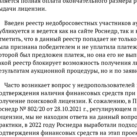
вляется полная оплата окончательного размера р
ыдачи лицензии.
Введен реестр недобросовестных участников а
убликуется и ведется как на сайте Роснедр, так и
тметить, что в данный реестр попадает не только
ыла признана победителем и не уплатила платеж,
оторой был предложен платеж, но она его не вы
акой реестр блокирует возможность получения л
езультатам аукционной процедуры, но и по заяв
Часто возникает вопрос у недропользователей
одтверждения наличия финансовых средств при 
олучение поисковой лицензии. К сожалению, в 
оснедр № 802/20 от 28.10.2021 г., регулирующем
ицензии, мы не находим ответа на данный вопро
рактики, в 2022 году Роснедра выработали подхо
одтверждения финансовых средств на этап прое