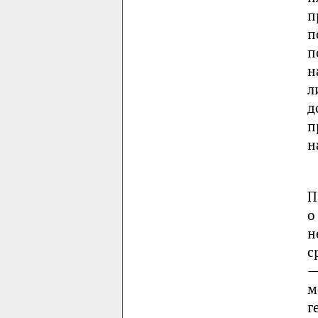
п
п
п
н
л
д
п
н
П
о
н
с
—
м
г