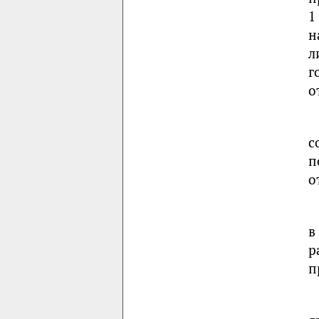
1
н
л
г
о
с
п
о
в
р
п