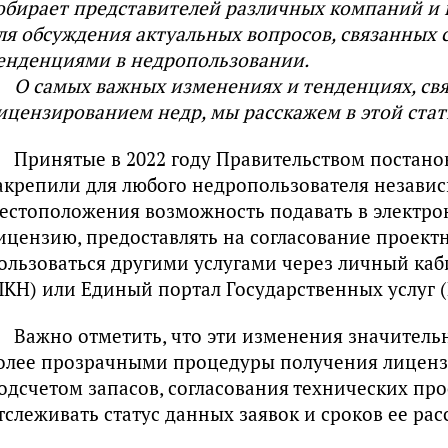
обирает представителей различных компаний и 
ля обсуждения актуальных вопросов, связанных 
енденциями в недропользовании.
О самых важных изменениях и тенденциях, св
ицензированием недр, мы расскажем в этой стат
Принятые в 2022 году Правительством постано
акрепили для любого недропользователя независ
естоположения возможность подавать в электро
ицензию, предоставлять на согласование проект
ользоваться другими услугами через личный каб
ЛКН) или Единый портал Государственных услуг (
Важно отметить, что эти изменения значитель
олее прозрачными процедуры получения лицензи
одсчетом запасов, согласования технических про
тслеживать статус данных заявок и сроков ее ра