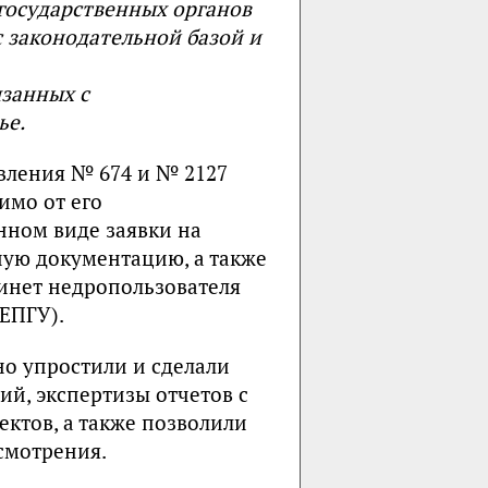
государственных органов
с законодательной базой и
язанных с
ье.
вления № 674 и № 2127
имо от его
нном виде заявки на
ную документацию, а также
инет недропользователя
ЕПГУ).
но упростили и сделали
й, экспертизы отчетов с
ектов, а также позволили
ссмотрения.