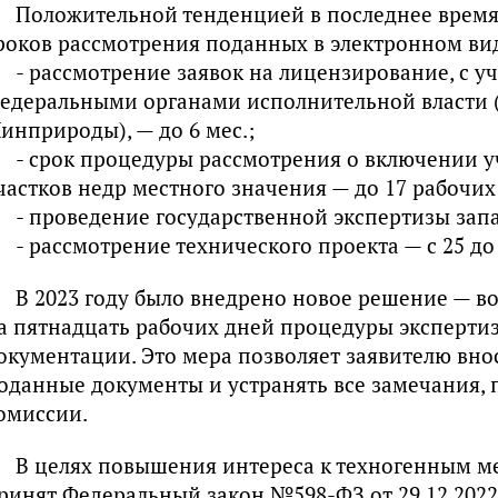
Положительной тенденцией в последнее время
роков рассмотрения поданных в электронном вид
- рассмотрение заявок на лицензирование, с у
едеральными органами исполнительной власти 
инприроды), — до 6 мес.;
- срок процедуры рассмотрения о включении у
частков недр местного значения — до 17 рабочих
- проведение государственной экспертизы запас
- рассмотрение технического проекта — с 25 до
В 2023 году было внедрено новое решение — 
а пятнадцать рабочих дней процедуры эксперти
окументации. Это мера позволяет заявителю вно
оданные документы и устранять все замечания, 
омиссии.
В целях повышения интереса к техногенным 
ринят Федеральный закон №598-ФЗ от 29.12.2022,