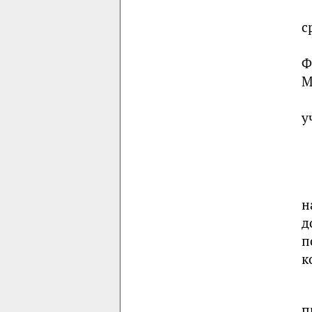
с
Ф
М
у
н
д
п
к
п