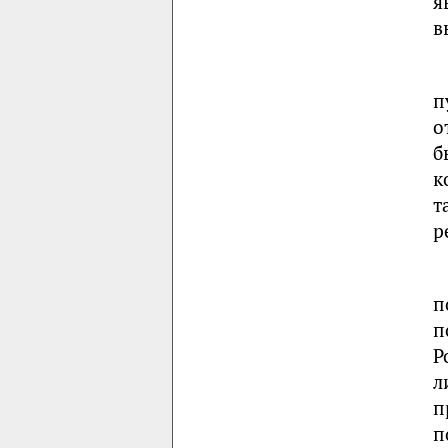
я
в
п
о
б
к
т
р
п
п
Р
л
п
п