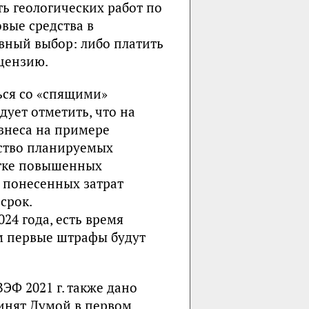
ь геологических работ по
вые средства в
ивный выбор: либо платить
цензию.
ься со «спящими»
ует отметить, что на
знеса на примере
ество планируемых
етке повышенных
 понесенных затрат
срок.
24 года, есть время
м первые штрафы будут
ЭФ 2021 г. также дано
инят Думой в первом