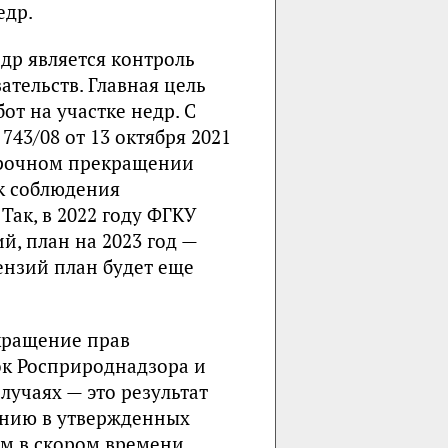
едр.
др является контроль
тельств. Главная цель
т на участке недр. С
43/08 от 13 октября 2021
досрочном прекращении
к соблюдения
ак, в 2022 году ФГКУ
й, план на 2023 год —
ензий план будет еще
кращение прав
ок Росприроднадзора и
случаях — это результат
анию в утвержденных
ам в скором времени