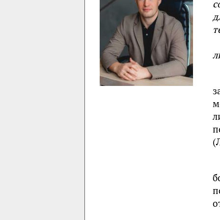
с
д
т
л
з
м
л
п
(
б
п
о