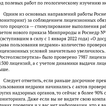
од полевых работ по геологическому изучению н
Одним из основных направлений работы Росне
мониторинг) за соблюдением лицензионных обяза
того процесса — стимулирование выполнения рабо
четом нового приказа Минприроды и Роснедр № 7
. (вступившим в силу с 1 января 2022 года) «О 
рава пользования недрами» количество проверо
ицензионных условий значительно увеличилось. Т
Росгеолэкспертиза» было проверено 7987 лицензи
1500 лицензий, а с учетом динамики выдачи лиц
ыше.
Следует отметить, если раньше досрочное пре
ользования недрами начинались с актов провер
ругих надзорных органов, то сейчас в более 90% 
ониторинга. Даже если вы не видите свою комп
ланах проверки и у вас нет информации, что к в