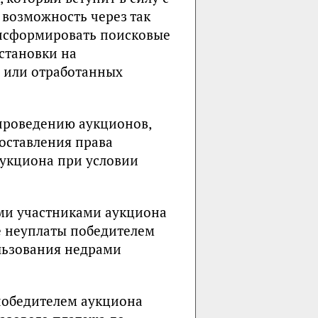
 возможность через так
ансформировать поисковые
становки на
в или отработанных
проведению аукционов,
оставления права
укциона при условии
ыми участниками аукциона
ае неуплаты победителем
льзования недрами
победителем аукциона