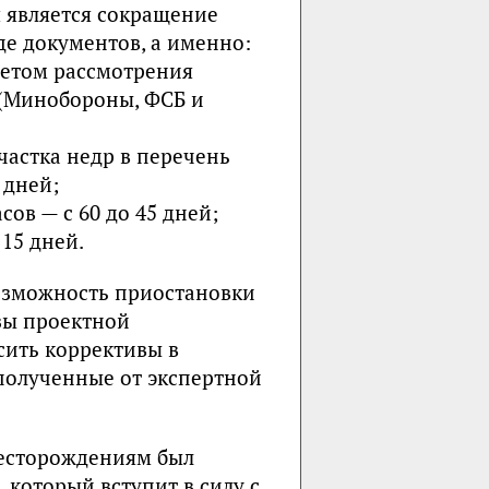
 является сокращение
е документов, а именно:
четом рассмотрения
(Минобороны, ФСБ и
частка недр в перечень
 дней;
ов — с 60 до 45 дней;
 15 дней.
возможность приостановки
зы проектной
сить коррективы в
полученные от экспертной
месторождениям был
 который вступит в силу с