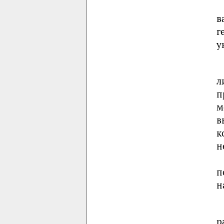
в
г
у
л
п
м
в
к
н
п
н
р