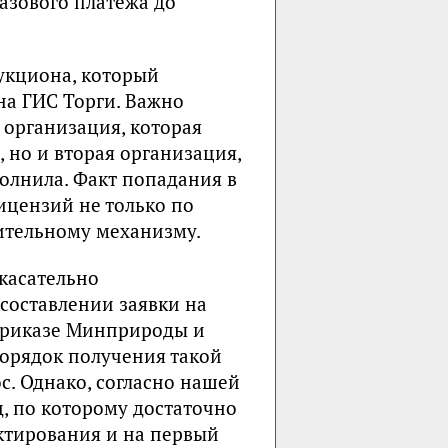
азового платежа до
укциона, который
 на ГИС Торги. Важно
 организация, которая
 но и вторая организация,
полнила. Факт попадания в
ицензий не только по
ительному механизму.
 касательно
составлении заявки на
Приказе Минприроды и
 порядок получения такой
с. Однако, согласно нашей
д, по которому достаточно
ктирования и на первый