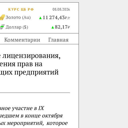
КУРС ЦБ РФ
08.08.2026
11 274,43
Золото (Au)
▲
₽/г
82,17
Доллар ($)
▲
₽
Комментарии
Главная
 лицензирования,
ения прав на
ющих предприятий
ное участие в IX
шедшем в конце октября
ных мероприятий, которое