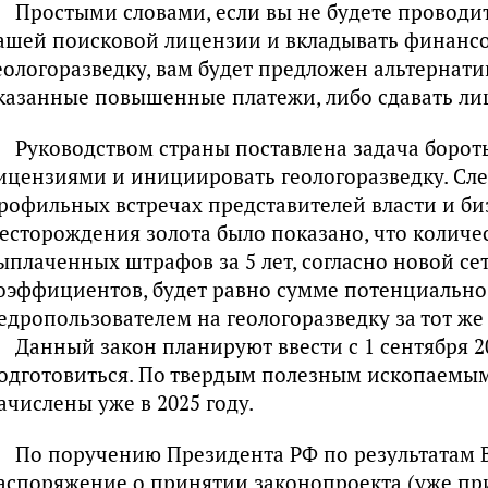
Простыми словами, если вы не будете проводит
ашей поисковой лицензии и вкладывать финансо
еологоразведку, вам будет предложен альтернат
казанные повышенные платежи, либо сдавать ли
Руководством страны поставлена задача борот
ицензиями и инициировать геологоразведку. След
рофильных встречах представителей власти и би
есторождения золота было показано, что колич
ыплаченных штрафов за 5 лет, согласно новой с
оэффициентов, будет равно сумме потенциально
едропользователем на геологоразведку за тот же 
Данный закон планируют ввести с 1 сентября 20
одготовиться. По твердым полезным ископаемы
ачислены уже в 2025 году.
По поручению Президента РФ по результатам В
аспоряжение о принятии законопроекта (уже пр