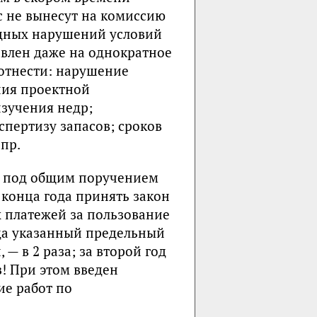
ас не вынесут на комиссию
дных нарушений условий
влен даже на однократное
отнести: нарушение
ния проектной
изучения недр;
спертизу запасов; сроков
пр.
я под общим поручением
 конца года принять закон
 платежей за пользование
гда указанный предельный
— в 2 раза; за второй год
з! При этом введен
ие работ по