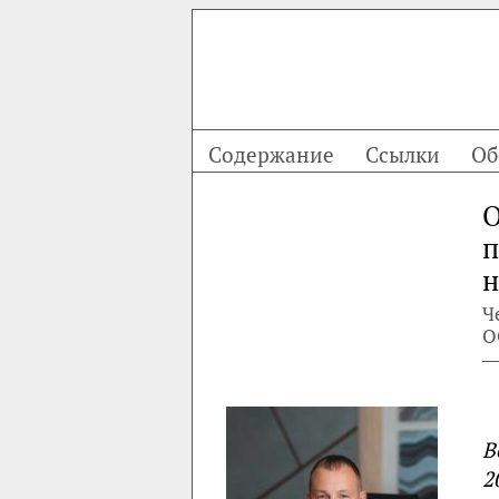
Содержание
Ссылки
Об
О
п
н
Ч
О
В
2