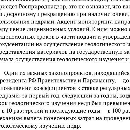
риедет Росприроднадзор, это не означает, что в
о досрочному прекращению при наличии очеви
ользования недрами. Акцент мониторинга напра
арушение лицензионных условий. К ним можно 
ицензионных сроков в части подачи и утвержде
окументации на осуществление геологического 
редставления материалов на государственную эк
ачала осуществления геологического изучения и 
Один из важных законопроектов, находящийс
резидента РФ Правительству и Парламенту, — до
 повышении коэффициентов к ставке регулярных
едрами: за первый год, следующий за годом, ко
рок геологического изучения недр был превышен, 
 в 10 раз; третий и последующие годы — в 100 ра
еханизм вычета понесенных затрат на проведен
еологическому изучению недр.