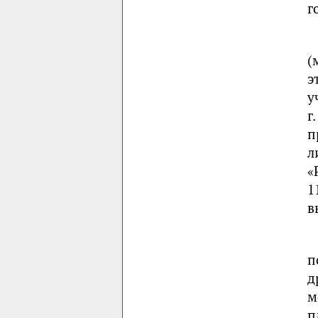
г
(
э
у
г
п
л
«
1
в
п
д
м
п