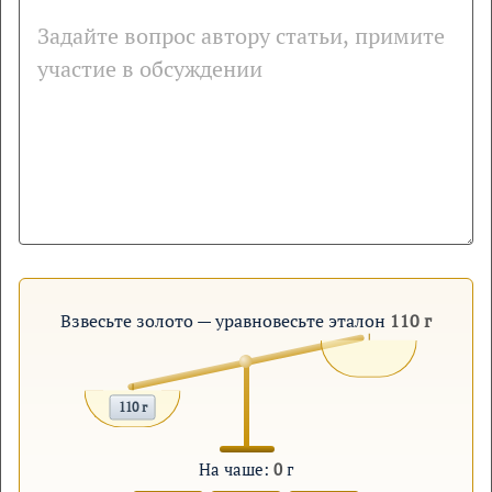
Взвесьте золото — уравновесьте эталон
110 г
110 г
На чаше:
0
г