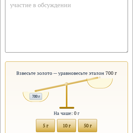
Взвесьте золото — уравновесьте эталон
700 г
700 г
На чаше:
0
г
5 г
10 г
50 г