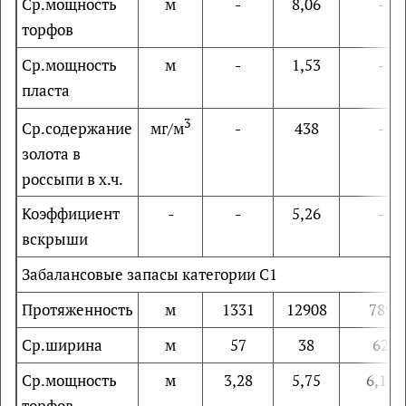
Ср.мощность
м
-
8,06
-
торфов
Ср.мощность
м
-
1,53
-
пласта
3
мг/м
Ср.содержание
-
438
-
золота в
россыпи в х.ч.
Коэффициент
-
-
5,26
-
вскрыши
Забалансовые запасы категории С1
Протяженность
м
1331
12908
789
Ср.ширина
м
57
38
62
Ср.мощность
м
3,28
5,75
6,11
торфов