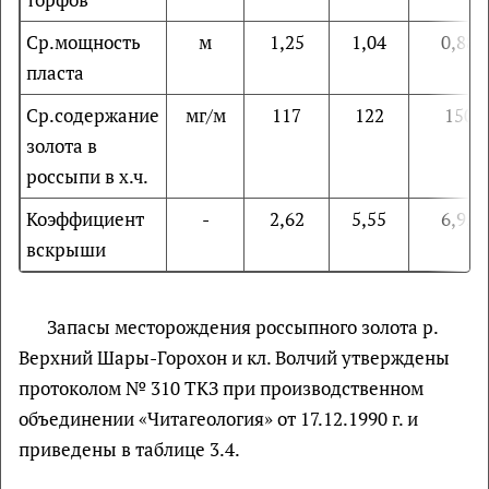
Ср.мощность
м
1,25
1,04
0,88
пласта
Ср.содержание
мг/м
117
122
150
золота в
россыпи в х.ч.
Коэффициент
-
2,62
5,55
6,95
вскрыши
Запасы месторождения россыпного золота р.
Верхний Шары-Горохон и кл. Волчий утверждены
протоколом № 310 ТКЗ при производственном
объединении «Читагеология» от 17.12.1990 г. и
приведены в таблице 3.4.