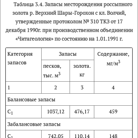
Таблица 3.4.
Запасы месторождения россыпного
золота р. Верхний Шары-Горохон с кл. Волчий,
утвержденные протоколом № 310 ТКЗ от 17
декабря 1990г. при производственном объединении
«Читагеология» по состоянию на 1.01.1991 г.
Категория
Запасы
Содержание,
запасов
3
мг/м
песков,
золота.
3
кг
тыс. м
1
2
3
4
Балансовые запасы
С
1037,12
476,17
459
1
Забалансовые запасы
С
742,05
110,14
148
1