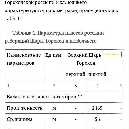
Горохонской россыпи и кл.Волчьего
характеризуются параметрами, приведенными в
табл. 1.
Таблица 1. Параметры пластов россыпи
р.Верхний Шары-Горохон и кл.Волчьего
Наименование
Ед.изм.
Верхний Шары-
кл.Волч
параметров
Горохон
верхний
нижний
1
2
3
4
5
Балансовые запасы категории С1
Протяженность
м
-
2465
-
Ср.ширина
м
-
56
-