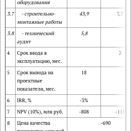
оборудования
3.7
- строительно-
43,9
7,7
монтажные работы
3.8
- технический
5,8
аудит
4
Срок ввода в
2
эксплуатацию, мес.
5
Срок вывода на
18
проектные
показатели, мес.
6
IRR, %
-3%
7
NPV (10%), млн руб.
-808
-118
8
Цена качества
-690