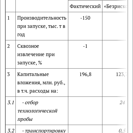
Фактический
«Безрисков
1
Производительность
-150
при запуске, тыс. т в
год
2
Сквозное
-1
извлечение при
запуске, %
3
Капитальные
196,8
123,7
вложения, млн. руб.,
в т.ч. расходы на:
3.1
- отбор
24
технологической
пробы
3.2
- транспортировку
0,5