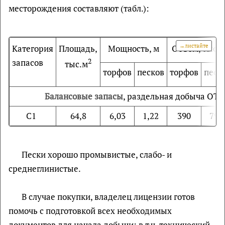
месторождения составляют (табл.):
Объем, тыс.
Категория
Площадь,
Мощность, м
запасов
2
тыс.м
торфов
песков
торфов
песк
Балансовые запасы
, раздельная добыча О
С1
64,8
6,03
1,22
390
79,
Пески хорошо промывистые, слабо- и
среднеглинистые.
В случае покупки, владелец лицензии готов
помочь с подготовкой всех необходимых
документов для начала добычи: в т.ч. технический