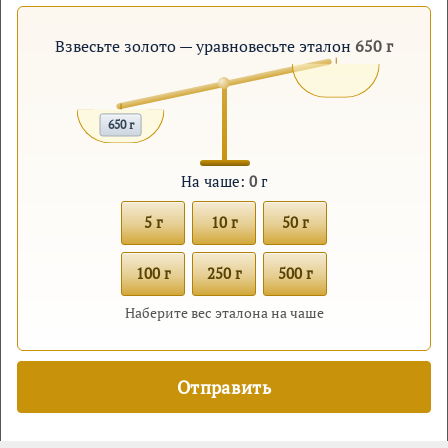
Взвесьте золото — уравновесьте эталон
650 г
650 г
На чаше:
0
г
5 г
10 г
50 г
100 г
250 г
500 г
Наберите вес эталона на чаше