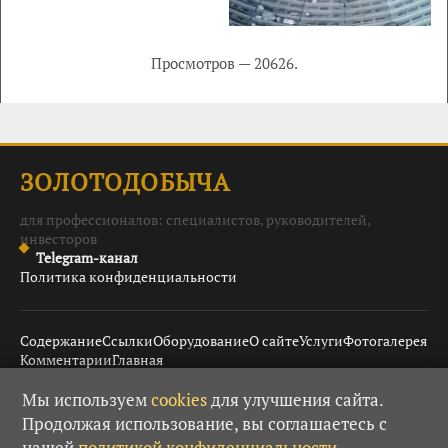
Просмотров — 20626.
ЗОЛОТОДОБЫЧА
для профессионалов: специалистов, руководителей,
инвесторов
Telegram-канал
Политика конфиденциальности
Содержание
Ссылки
Оборудование
О сайте
Услуги
Фотогалерея
Комментарии
Главная
Мы используем
cookies
для улучшения сайта.
Продолжая использование, вы соглашаетесь с
© 2008–2026 Золотодобыча ·
· При использовании
18+
нашей
политикой конфиденциальности
.