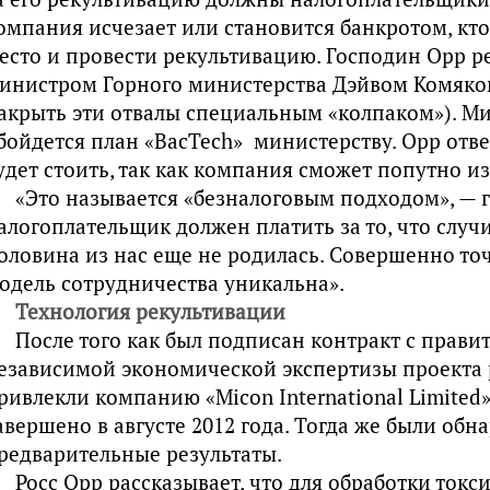
омпания исчезает или становится банкротом, кто
есто и провести рекультивацию. Господин Орр р
инистром Горного министерства Дэйвом Комяко
акрыть эти отвалы специальным «колпаком»). Мин
бойдется план «BacTech» министерству. Орр ответ
удет стоить, так как компания сможет попутно из
«Это называется «безналоговым подходом», — г
алогоплательщик должен платить за то, что случил
оловина из нас еще не родилась. Совершенно точ
одель сотрудничества уникальна».
Технология рекультивации
После того как был подписан контракт с прави
езависимой экономической экспертизы проекта 
ривлекли компанию «Micon International Limited
авершено в августе 2012 года. Тогда же были обн
редварительные результаты.
Росс Орр рассказывает, что для обработки ток