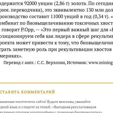
одержится 92000 унции (2,86 т) золота. По сего
рим. переводчика), это эквивалентно 130 млн до
роизводство составит 11000 унций в год (0,34 т)
омбинат по биовыщелачиванию токсичных хвосто
 говорит Р.Орр, — «Это первый важный шаг для «
озиционируем себя как лидера в сфере рекультив
роекта может привести к тому, что биовыщелачи
грать заметную роль при рекультивации хвосто
мериках».
Перевод с англ.: С.С. Верхозин,
Источник: www.mininga
СТАВИТЬ КОММЕНТАРИЙ
ажаемые посетители сайта! Будьте вежливы, уважайте
дной язык и следите за темой: «Выгодная рекультивация
оксичных отходов золотодобычи с помощью биотехнологии»