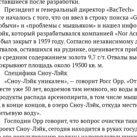
ставшиеся после разработки.
Президент и генеральный директор «BacTech» Р
се началось с того, что он ввел в строку поиска «
обычи» и «проблемы с мышьяком» и нашел инфо
эйк, который разрабатывался компанией «Nor Acm
 был закрыт в 1959 году. Согласно независимому 
твалов, оставшихся на руднике, оценивается при
о средним содержанием золота 9,7 г/т. Отвалы вы
окрывают площадь около 19500 кв. м.
Специфика Сноу-Лэйк
«Сноу-Лэйк уникален», — говорит Росс Орр. «О
есте уже 50 лет, водоемов там немного, но воды 
родукты распада арсенопирита, в том числе мыш
, в конце концов, в озеро Сноу-Лэйк, откуда мес
итьевую воду».
Господин Орр говорит, что вопрос очистки таки
роект Сноу-Лэйк, сегодня находится в руках госуд
а его рекультивацию должны налогоплательщики