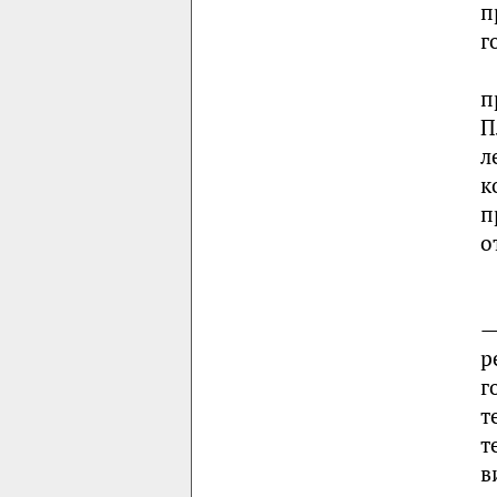
п
г
п
П
л
к
п
о
—
р
г
т
т
в