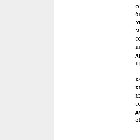
с
б
э
м
с
к
д
п
к
к
и
с
д
о