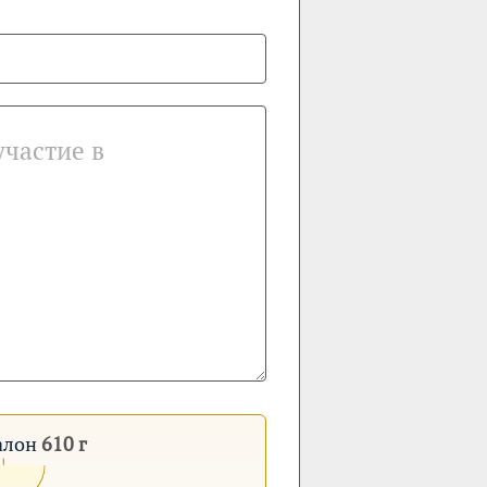
талон
610 г