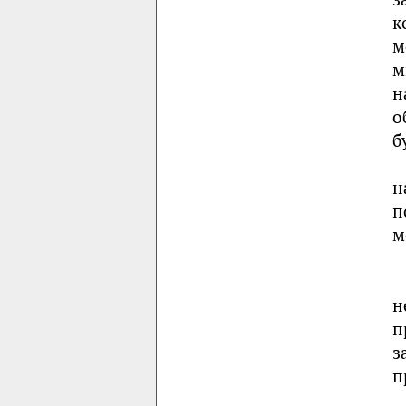
к
м
м
н
о
б
н
п
м
н
п
з
п