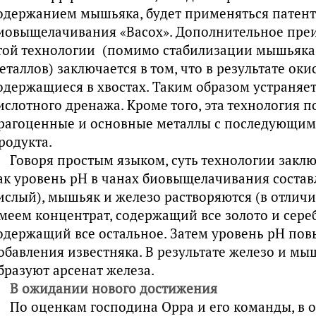
одержанием мышьяка, будет применяться патент
иовыщелачивания «Bacox». Дополнительное пре
той технологии (помимо стабилизации мышьяка
еталлов) заключается в том, что в результате ок
одержащиеся в хвостах. Таким образом устраняе
ислотного дренажа. Кроме того, эта технология п
рагоценные и основные металлы с последующим
родукта.
Говоря простым языком, суть технологии заклю
ак уровень pH в чанах биовыщелачивания составл
ислый), мышьяк и железо растворяются (в отличи
меем концентрат, содержащий все золото и сереб
одержащий все остальное. Затем уровень pH п
обавления известняка. В результате железо и мы
бразуют арсенат железа.
В ожидании нового достижения
По оценкам господина Орра и его команды, в 