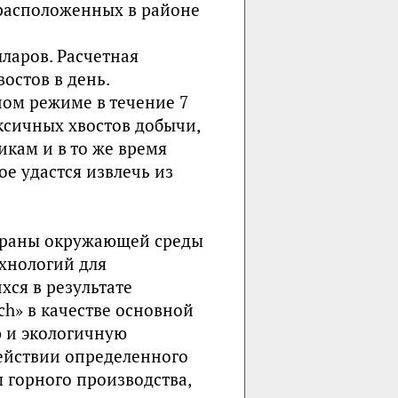
расположенных в районе
ларов. Расчетная
остов в день.
ном режиме в течение 7
оксичных хвостов добычи,
икам и в то же время
е удастся извлечь из
охраны окружающей среды
хнологий для
хся в результате
h» в качестве основной
ю и экологичную
ействии определенного
 горного производства,