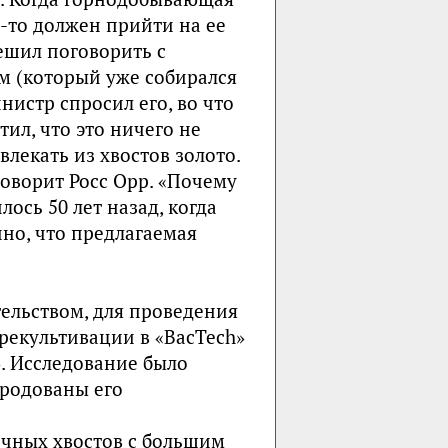
-то должен прийти на ее
ешил поговорить с
м (который уже собирался
истр спросил его, во что
ил, что это ничего не
влекать из хвостов золото.
оворит Росс Орр. «Почему
ось 50 лет назад, когда
но, что предлагаемая
тельством, для проведения
рекультивации в «BacTech»
». Исследование было
ародованы его
сичных хвостов с большим