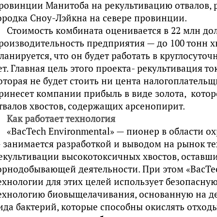
ровинции Манитоба на рекультивацию отвалов, 
ородка Сноу-Лэйкна на севере провинции.
Стоимость комбината оценивается в 22 млн дол
роизводительность предприятия — до 100 тонн хв
ланируется, что он будет работать в круглосуточ
ет. Главная цель этого проекта- рекультивация т
оторая не будет стоить ни цента налогоплательщ
ринесет компании прибыль в виде золота, которо
твалов хвостов, содержащих арсенопирит.
Как работает технология
«BacTech Environmental» — пионер в области 
 занимается разработкой и выводом на рынок те
екультивации высокотоксичных хвостов, оставши
орнодобывающей деятельности. При этом «BacTec
ехнологии для этих целей использует безопасну
ехнологию биовыщелачивания, основанную на д
ида бактерий, которые способны окислять отходы