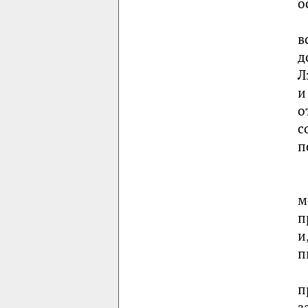
о
в
д
Л
и
о
с
п
м
п
и
п
п
з