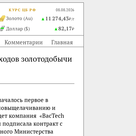
КУРС ЦБ РФ
08.08.2026
11 274,43
Золото (Au)
▲
₽/г
82,17
Доллар ($)
▲
₽
Комментарии
Главная
ходов золотодобычи
началось первое в
биовыщелачиванию и
едет компания «BacTech
я подписала контракт с
рного Министерства