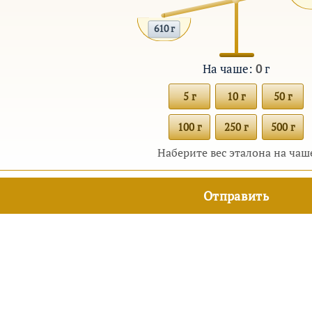
610 г
На чаше:
0
г
5 г
10 г
50 г
100 г
250 г
500 г
Наберите вес эталона на чаш