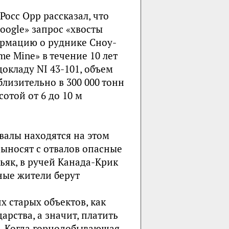
осс Орр рассказал, что
Google» запрос «хвосты
рмацию о руднике Сноу-
e Mine» в течение 10 лет
докладу NI 43-101, объем
близительно в 300 000 тонн
сотой от 6 до 10 м
твалы находятся на этом
выносят с отвалов опасные
ьяк, в ручей Канада-Крик
тные жители берут
х старых объектов, как
арства, а значит, платить
. Когда горнодобывающая