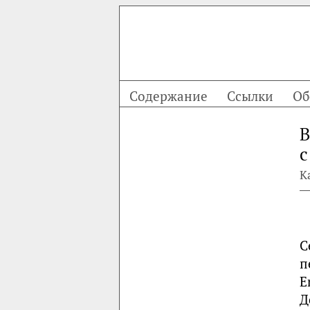
Содержание
Ссылки
Об
В
с
К
С
п
E
Д