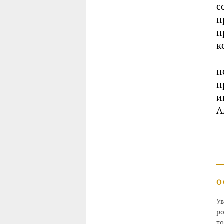
с
п
п
к
—
п
п
и
А
О
Ув
ро
т