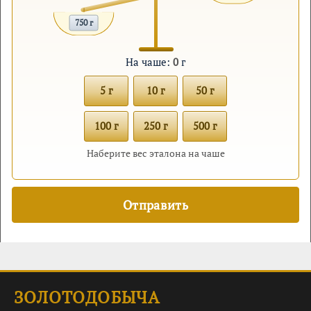
750 г
На чаше:
0
г
5 г
10 г
50 г
100 г
250 г
500 г
Наберите вес эталона на чаше
ЗОЛОТОДОБЫЧА