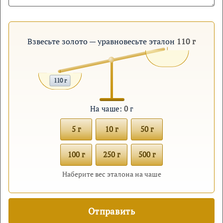
Взвесьте золото — уравновесьте эталон
110 г
110 г
На чаше:
0
г
5 г
10 г
50 г
100 г
250 г
500 г
Наберите вес эталона на чаше