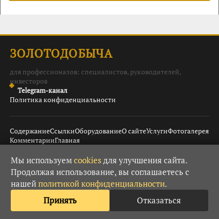
ЗОЛОТОДОБЫЧА
для профессионалов: специалистов, руководителей,
инвесторов
Telegram-канал
Политика конфиденциальности
Содержание
Ссылки
Оборудование
О сайте
Услуги
Фотогалерея
Комментарии
Главная
Мы используем
cookies
для улучшения сайта.
Продолжая использование, вы соглашаетесь с
© 2008–2026 Золотодобыча ·
· При использовании
18+
нашей
политикой конфиденциальности
.
материалов гиперссылка обязательна.
Принять
Отказаться