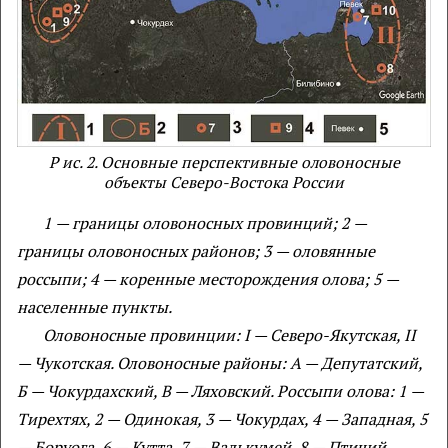
Р ис. 2. Основные перспективные оловоносные
объекты Северо-Востока России
1
— границы оловоносных провинций; 2
—
границы оловоносных районов; 3
— оловянные
россыпи; 4
— коренные месторождения олова; 5
—
населенные пункты.
Оловоносные провинции:
I
— Северо-Якутская,
II
— Чукотская. Оловоносные районы: А
— Депутатский,
Б
— Чокурдахский, В
— Ляховский. Россыпи олова: 1
—
Тирехтях, 2
— Одинокая, 3
— Чокурдах, 4
— Западная, 5
— Боруога, 6
— Кутта, 7
— Валькумей, 8
— Птичий.