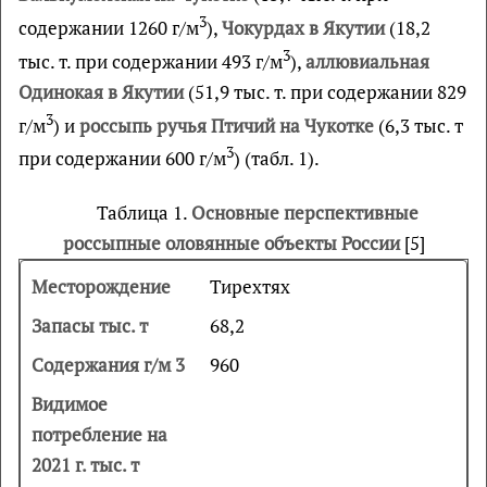
3
содержании 1260 г/м
),
Чокурдах в Якутии
(18,2
3
тыс. т. при содержании 493 г/м
),
аллювиальная
Одинокая в Якутии
(51,9 тыс. т. при содержании 829
3
г/м
) и
россыпь ручья Птичий на Чукотке
(6,3 тыс. т
3
при содержании 600 г/м
) (табл. 1).
Таблица 1.
Основные перспективные
россыпные оловянные объекты России
[5]
Тирехтях
68,2
960