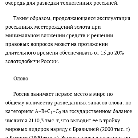
очередь для разведки техногенных россыпей.
Таким образом, продолжающаяся эксплуатация
россыпных месторождений золота при
минимальном вложении средств и решении
правовых вопросов может на протяжении
длительного времени обеспечивать от 15 до 20%
золотодобычи России.
Олово
Россия занимает первое место в мире по
общему количеству разведанных запасов олова: по
категориям А+В+С
+С
на государственном балансе
1
2
числится 2110,3 тыс. т, что выводит ее в тройку
мировых лидеров наряду с Бразилией (2000 тыс. т)
и Китаем (1800 тыс. т). Запасы олова в россыпях по