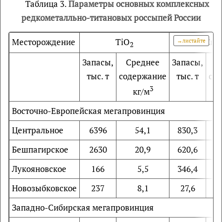
Таблица 3.
Параметры основных комплексных
редкометалльно-титановых россыпей России
Месторождение
TiO
ZrO
2
Запасы,
Среднее
Запасы,
С
тыс. т
содержание
тыс. т
со
3
кг/м
Восточно-Европейская мегапровинция
Центральное
6396
54,1
830,3
Бешпагирское
2630
20,9
620,6
Лукояновское
166
5,5
346,4
Новозыбковское
237
8,1
27,6
Западно-Сибирская мегапровинция