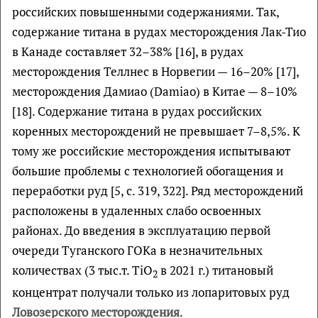
российских повышенными содержаниями. Так,
содержание титана в рудах месторождения Лак-Тио
в Канаде составляет 32–38% [16], в рудах
месторождения Теллнес в Норвегии — 16–20% [17],
месторождения Дамиао (Damiao) в Китае — 8–10%
[18]. Содержание титана в рудах российских
коренных месторождений не превышает 7–8,5%. К
тому же российские месторождения испытывают
большие проблемы с технологией обогащения и
переработки руд [5, с. 319, 322]. Ряд месторождений
расположены в удаленных слабо освоенных
районах. До введения в эксплуатацию первой
очереди Туганского ГОКа в незначительных
количествах (3 тыс.т. TiO
в 2021 г.) титановый
2
концентрат получали только из лопаритовых руд
Ловозерского месторождения
.