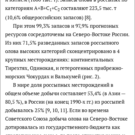
категориям А+В+С
+С
составляют 223,5 тыс. т
1
2
(10,6% общероссийских запасов) [8].
При этом 99,3% запасов и 97,9% прогнозных
ресурсов сосредоточены на Северо-Востоке России.
Из них 71,5% разведанных запасов россыпного
олова высоких категорий сконцентрировано в 4
крупных месторождениях: континентальных
Тирехтях, Одинокая, и гетерогенных прибрежно-
морских Чокурдах и Валькумей (рис. 2).
В мире доля россыпных месторождений в
общем объеме добычи составляет 53,4% (в Азии —
80,5 %), в России (на конец 1990-х гг.) из россыпей
добывалось 25% [9, 10, 11]. Если во времена
Советского Союза добыча олова на Северо-Востоке
дотировалась из государственного бюджета как