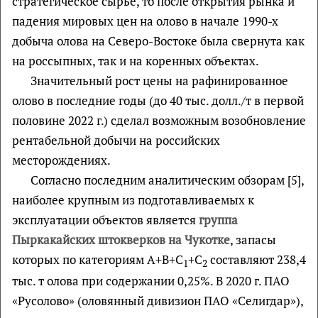
стратегическое сырье, то после открытия рынка и
падения мировых цен на олово в начале 1990-х
добыча олова на Северо-Востоке была свернута как
на россыпных, так и на коренных объектах.
Значительный рост цены на рафинированное
олово в последние годы (до 40 тыс. долл./т в первой
половине 2022 г.) сделал возможным возобновление
рентабельной добычи на российских
месторождениях.
Согласно последним аналитическим обзорам [5],
наиболее крупным из подготавливаемых к
эксплуатации объектов является
группа
Пыркакайских штокверков на Чукотке
, запасы
которых по категориям А+В+С
+С
составляют 238,4
1
2
тыс. т олова при содержании 0,25%. В 2020 г. ПАО
«Русолово» (оловянный дивизион ПАО «Селигдар»),