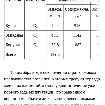
Запасы,
Содержания,
Запасы
тыс. т
3
тыс. т
г/м
Кутта
С
44,4
918
21,4
2
Западная
С
45,1
1142
12,3
2
Боруога
С
39,8
1883
9,7
2
Всего
129,3
43,4
Таким образом, в обеспечении страны оловом
преимущества россыпей, которые требуют гораздо
меньших вложений, а отдачу дают в течение уже
первого года эксплуатации, по сравнению с
коренными объектами, являются неоспоримыми.