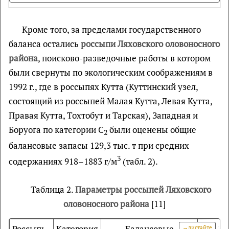
Кроме того, за пределами государственного
баланса остались
россыпи Ляховского оловоносного
района
, поисково-разведочные работы в котором
были свернуты по экологическим соображениям в
1992 г., где в россыпях Кутта (Куттинский узел,
состоящий из россыпей Малая Кутта, Левая Кутта,
Правая Кутта, Тохтобут и Тарская), Западная и
Боруога по категории С
были оценены общие
2
балансовые запасы 129,3 тыс. т при средних
3
содержаниях 918–1883 г/м
(табл. 2).
Таблица 2.
Параметры россыпей Ляховского
оловоносного района
[11]
Россыпь
Категория
Балансовые
За