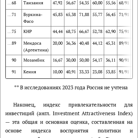
…68
Танзания
47,92
56,67
54,35
60,00
55,56
68/91
71
…71
Буркина-
45,83
65,38
71,88
55,77
56,45
71/91
42
Фасо
…75
КНР
44,44
68,75
66,67
52,78
62,90
75/91
37
…89
Мендоса
20,00
36,36
40,48
44,12
45,31
89/91
95
(Аргентина)
90
Мозамбик
16,67
30,00
50,00
54,17
36,11
90/91
99
91
Кения
10,00
40,91
33,33
23,08
53,85
91/91
90
** В исследованиях 2023 года Россия не учтена
Наконец, индекс привлекательности для
инвестиций (англ. Investment Attractiveness Index)
— эта общая и основная оценка, составленная на
основе индекса восприятия политики и