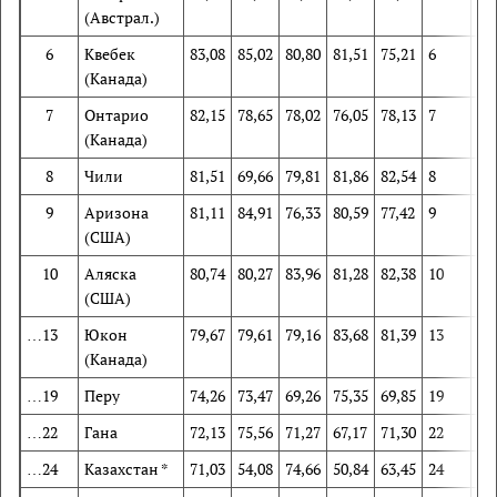
(Австрал.)
6
Квебек
83,08
85,02
80,80
81,51
75,21
6
6
(Канада)
7
Онтарио
82,15
78,65
78,02
76,05
78,13
7
18
(Канада)
8
Чили
81,51
69,66
79,81
81,86
82,54
8
39
9
Аризона
81,11
84,91
76,33
80,59
77,42
9
7
(США)
10
Аляска
80,74
80,27
83,96
81,28
82,38
10
14
(США)
…13
Юкон
79,67
79,61
79,16
83,68
81,39
13
15
(Канада)
…19
Перу
74,26
73,47
69,26
75,35
69,85
19
28
…22
Гана
72,13
75,56
71,27
67,17
71,30
22
22
…24
Казахстан *
71,03
54,08
74,66
50,84
63,45
24
73