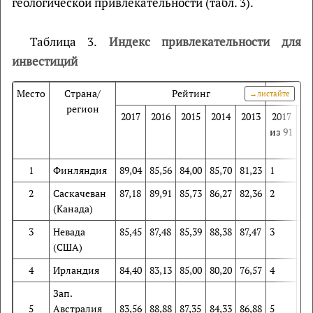
геологической привлекательности (табл. 3).
Таблица 3.
Индекс привлекательности для
инвестиций
Место
Страна/
Рейтинг
регион
2017
2016
2015
2014
2013
2017
20
из 91
и
10
1
Финляндия
89,04
85,56
84,00
85,70
81,23
1
5
2
Саскачеван
87,18
89,91
85,73
86,27
82,36
2
1
(Канада)
3
Невада
85,45
87,48
85,39
88,38
87,47
3
4
(США)
4
Ирландия
84,40
83,13
85,00
80,20
76,57
4
9
Зап.
5
Австралия
83,56
88,88
87,35
84,33
86,88
5
3