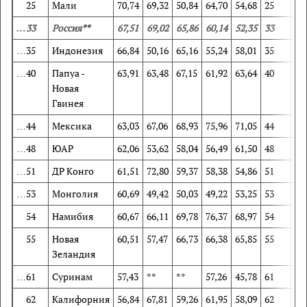
25
Мали
70,74
69,32
50,84
64,70
54,68
25
42
…33
Россия**
67,51
69,02
65,86
60,14
52,35
33
44
…35
Индонезия
66,84
50,16
65,16
55,24
58,01
35
78
…40
Папуа -
63,91
63,48
67,15
61,92
63,64
40
59
Новая
Гвинея
…44
Мексика
63,03
67,06
68,93
75,96
71,05
44
50
…48
ЮАР
62,06
53,62
58,04
56,49
61,50
48
74
…51
ДР Конго
61,51
72,80
59,37
58,38
54,86
51
29
…53
Монголия
60,69
49,42
50,03
49,22
53,25
53
81
54
Намибия
60,67
66,11
69,78
76,37
68,97
54
53
55
Новая
60,51
57,47
66,73
66,38
65,85
55
67
Зеландия
…61
Суринам
57,43
**
**
57,26
45,78
61
**
62
Калифорния
56,84
67,81
59,26
61,95
58,09
62
49