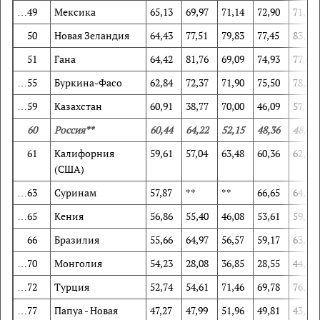
…49
Мексика
65,13
69,97
71,14
72,90
71,50
50
Новая Зеландия
64,43
77,51
79,83
77,45
83,26
51
Гана
64,42
81,76
69,09
74,93
77,60
…55
Буркина-Фасо
62,84
72,37
71,90
75,50
78,22
…59
Казахстан
60,91
38,77
70,00
46,09
57,38
60
Россия**
60,44
64,22
52,15
48,36
48,67
61
Калифорния
59,61
57,04
63,48
60,36
62,57
(США)
…63
Суринам
57,87
**
**
66,65
64,50
…65
Кения
56,86
55,40
46,08
53,61
59,54
66
Бразилия
55,66
64,97
56,57
59,17
63,65
…70
Монголия
54,23
28,08
36,85
28,55
44,02
…72
Турция
52,74
54,61
71,46
69,78
76,85
…77
Папуа - Новая
47,27
47,99
51,96
49,81
43,37