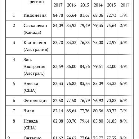
регион
2017
2016
2015
2014
2013
2017
2
1
Индонезия
84,78
63,64
81,67
68,06
72,73
1/91
48
2
Саскачеван
84,09
83,93
79,49
79,35
75,64
2/91
3/
(Канада)
3
Квинсленд
83,70
83,33
76,85
75,00
72,97
3/91
4/
(Австралия)
4
Зап.
Австралия
83,59
86,00
84,56
79,51
82,00
4/91
1/
(Австрал.)
5
Аляска
83,33
76,83
83,33
85,09
83,33
5/91
15
(США)
6
Финляндия
82,50
77,50
76,79
76,92
70,83
6/91
12
7
Чили
82,14
63,64
77,36
80,36
80,32
7/91
49
8
Невада
82,08
80,70
79,61
85,80
81,85
8/91
8/
(США)
9
Онтарио
81,62
74,62
77,04
75,77
77,35
9/91
22