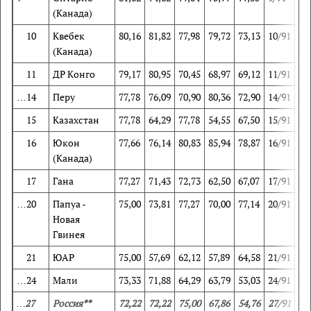
(Канада)
10
Квебек
80,16
81,82
77,98
79,72
73,13
10/91
5/
(Канада)
11
ДР Конго
79,17
80,95
70,45
68,97
69,12
11/91
7/
…14
Перу
77,78
76,09
70,90
80,36
72,90
14/91
17
15
Казахстан
77,78
64,29
77,78
54,55
67,50
15/91
45
16
Юкон
77,66
76,14
80,83
85,94
78,87
16/91
16
(Канада)
17
Гана
77,27
71,43
72,73
62,50
67,07
17/91
33
…20
Папуа -
75,00
73,81
77,27
70,00
77,14
20/91
23
Новая
Гвинея
21
ЮАР
75,00
57,69
62,12
57,89
64,58
21/91
66
…24
Мали
73,33
71,88
64,29
63,79
53,03
24/91
29
…
27
Россия**
72,22
72,22
75,00
67,86
54,76
27/91
28