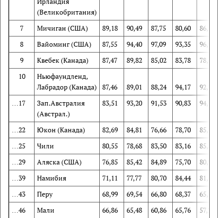
Ирландия
(Великобритания)
7
Мичиган (США)
89,18
90,49
87,75
80,60
86,57
8
Вайоминг (США)
87,55
94,40
97,09
93,35
96,95
9
Квебек (Канада)
87,47
89,82
85,02
83,78
78,37
10
Ньюфаундленд,
Лабрадор (Канада)
87,46
89,01
88,24
94,17
92,75
…17
Зап.Австралия
83,51
93,20
91,53
90,83
94,19
(Австрал.)
…22
Юкон (Канада)
82,69
84,81
76,66
78,70
85,13
…25
Чили
80,55
78,68
83,50
83,16
85,89
…29
Аляска (США)
76,85
85,42
84,89
75,70
80,99
…39
Намибия
71,11
77,77
80,70
84,44
81,52
…43
Перу
68,99
69,54
66,80
68,37
65,29
…46
Мали
66,86
65,48
60,86
65,76
57,21