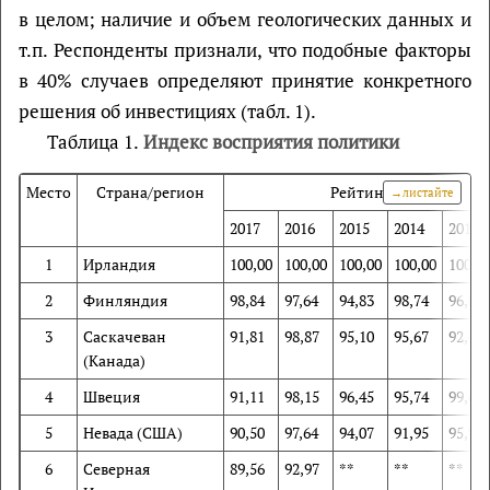
в целом; наличие и объем геологических данных и
т.п. Респонденты признали, что подобные факторы
в 40% случаев определяют принятие конкретного
решения об инвестициях (табл. 1).
Таблица 1.
Индекс восприятия политики
Место
Страна/регион
Рейтинг
2017
2016
2015
2014
2013
1
Ирландия
100,00
100,00
100,00
100,00
100,0
2
Финляндия
98,84
97,64
94,83
98,74
96,81
3
Саскачеван
91,81
98,87
95,10
95,67
92,43
(Канада)
4
Швеция
91,11
98,15
96,45
95,74
99,65
5
Невада (США)
90,50
97,64
94,07
91,95
95,97
6
Северная
89,56
92,97
**
**
**