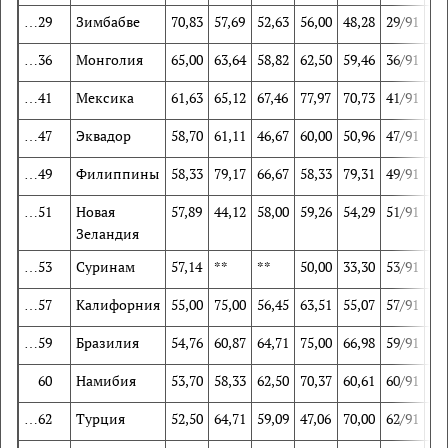
…29
Зимбабве
70,83
57,69
52,63
56,00
48,28
29/91
67
…36
Монголия
65,00
63,64
58,82
62,50
59,46
36/91
50
…41
Мексика
61,63
65,12
67,46
77,97
70,73
41/91
43
…47
Эквадор
58,70
61,11
46,67
60,00
50,96
47/91
53
…49
Филиппины
58,33
79,17
66,67
58,33
79,31
49/91
10
…51
Новая
57,89
44,12
58,00
59,26
54,29
51/91
86
Зеландия
…53
Суринам
57,14
**
**
50,00
33,30
53/91
**
…57
Калифорния
55,00
75,00
56,45
63,51
55,07
57/91
19
…59
Бразилия
54,76
60,87
64,71
75,00
66,98
59/91
54
60
Намибия
53,70
58,33
62,50
70,37
60,61
60/91
62
…62
Турция
52,50
64,71
59,09
47,06
70,00
62/91
44