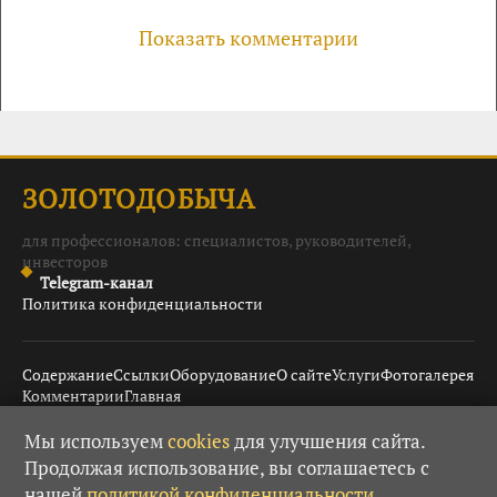
Показать комментарии
ЗОЛОТОДОБЫЧА
для профессионалов: специалистов, руководителей,
инвесторов
Telegram-канал
Политика конфиденциальности
Содержание
Ссылки
Оборудование
О сайте
Услуги
Фотогалерея
Комментарии
Главная
Мы используем
cookies
для улучшения сайта.
Продолжая использование, вы соглашаетесь с
© 2008–2026 Золотодобыча ·
· При использовании
18+
нашей
политикой конфиденциальности
.