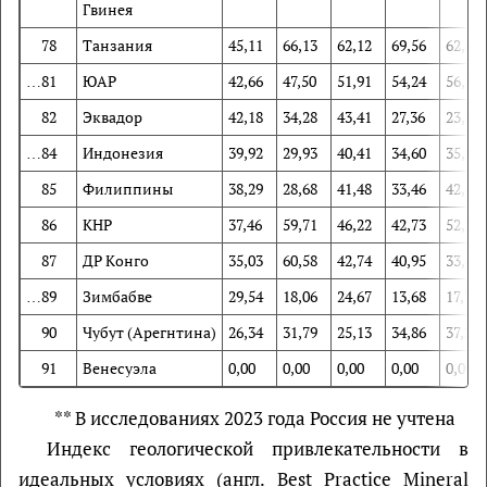
Гвинея
78
Танзания
45,11
66,13
62,12
69,56
62,67
…81
ЮАР
42,66
47,50
51,91
54,24
56,85
82
Эквадор
42,18
34,28
43,41
27,36
23,54
…84
Индонезия
39,92
29,93
40,41
34,60
35,90
85
Филиппины
38,29
28,68
41,48
33,46
42,41
86
КНР
37,46
59,71
46,22
42,73
52,30
87
ДР Конго
35,03
60,58
42,74
40,95
33,43
…89
Зимбабве
29,54
18,06
24,67
13,68
17,71
90
Чубут (Арегнтина)
26,34
31,79
25,13
34,86
37,26
91
Венесуэла
0,00
0,00
0,00
0,00
0,00
** В исследованиях 2023 года Россия не учтена
Индекс геологической привлекательности в
идеальных условиях (англ. Best Practice Mineral