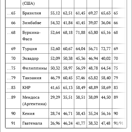
(США)
…65
Бразилия
55,12
62,51
61,45
69,27
65,63
65
61
66
Зимбабве
54,32
41,84
41,45
39,07
36,04
66
96
…68
Буркина-
52,64
68,18
71,88
63,80
65,16
68
48
Фасо
69
Турция
52,60
60,67
64,04
56,71
72,77
69
63
70
Эквадор
52,09
50,38
45,36
46,94
40,02
70
76
…75
Филиппины
50,32
58,97
56,59
48,78
64,54
75
66
…79
Танзания
46,79
60,45
57,46
63,82
58,40
79
64
…83
КНР
41,65
65,13
58,49
48,89
58,69
83
54
…89
Мендоса
29,29
35,51
38,51
38,09
44,50
89
98
(Аргентина)
90
Кения
28,74
46,71
38,43
35,24
56,16
90
86
91
Гватемала
26,96
46,24
41,77
38,32
47,48
91/91
88