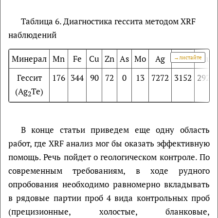
Таблица 6. Диагностика гессита методом XRF
наблюдений
Минерал
Mn
Fe
Cu
Zn
As
Mo
Ag
Sn
Au
Гессит
176
344
90
72
0
13
7272
3152
2923
(Ag
Te)
2
В конце статьи приведем еще одну область
работ, где XRF анализ мог бы оказать эффективную
помощь. Речь пойдет о геологическом контроле. По
современным требованиям, в ходе рудного
опробования необходимо равномерно вкладывать
в рядовые партии проб 4 вида контрольных проб
(прецизионные, холостые, бланковые,