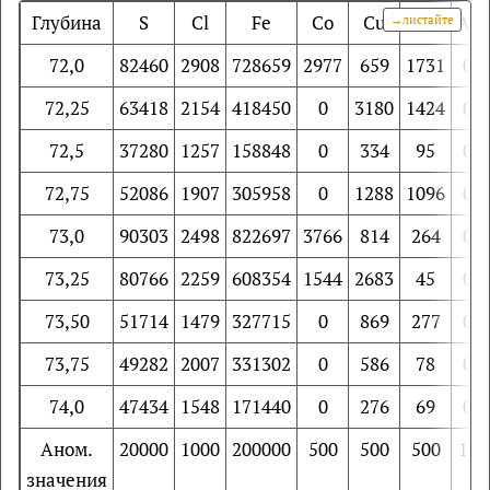
Глубина
S
Cl
Fe
Co
Cu
Zn
As
72,0
82460
2908
728659
2977
659
1731
0
72,25
63418
2154
418450
0
3180
1424
0
72,5
37280
1257
158848
0
334
95
0
72,75
52086
1907
305958
0
1288
1096
0
73,0
90303
2498
822697
3766
814
264
0
73,25
80766
2259
608354
1544
2683
45
0
73,50
51714
1479
327715
0
869
277
0
73,75
49282
2007
331302
0
586
78
0
74,0
47434
1548
171440
0
276
69
0
Аном.
20000
1000
200000
500
500
500
10
значения