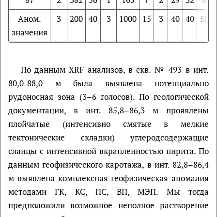
Аном.
3
200
40
3
1000
15
3
40
40
50
значения
По данным XRF анализов, в скв. № 493 в инт.
80,0-88,0 м была выявлена потенциально
рудоносная зона (3–6 голосов). По геологической
документации, в инт. 85,8–86,3 м проявлены
плойчатые (интенсивно смятые в мелкие
тектонические складки) углеродсодержащие
сланцы с интенсивной вкрапленностью пирита. По
данным геофизического каротажа, в инт. 82,8–86,4
м выявлена комплексная геофизическая аномалия
методами ГК, КС, ПС, ВП, МЭП. Мы тогда
предположили возможное неполное растворение