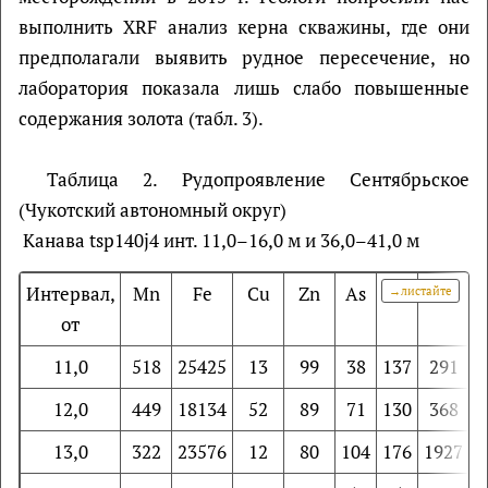
выполнить XRF анализ керна скважины, где они
предполагали выявить рудное пересечение, но
лаборатория показала лишь слабо повышенные
содержания золота (табл. 3).
Таблица 2. Рудопроявление Сентябрьское
(Чукотский автономный округ)
Канава tsp140j4 инт. 11,0–16,0 м и 36,0–41,0 м
Интервал,
Mn
Fe
Cu
Zn
As
Rb
Sr
M
от
11,0
518
25425
13
99
38
137
291
1
12,0
449
18134
52
89
71
130
368
13,0
322
23576
12
80
104
176
1927
2