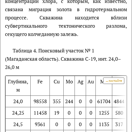
концентрации хлора, с которым, как известно,
связана миграция золота в гидротермальном
процессе. Скважина находится вблизи
субвертикального тектонического разлома,
секущего колчеданную залежь.
Таблица 4. Поисковый участок № 1
(Магаданская область). Скважина С-19, инт. 24,0–
26,0 м
Глубина,
Fe
Cu
Mo
Ag
Au
Mn
Zn
м
24,0
98558
355
244
0
0
61704
4844
1
24,25
11458
19
0
0
0
1255
580
24,5
9361
0
0
0
0
1135
317