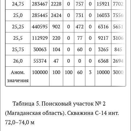
24,75
283467
2228
0
757
0
15921
7702
3
25,0
285445
2424
0
731
0
16033
7556
3
25,25
440595
902
0
472
0
6316
5651
7
25,5
112929
220
0
77
0
9217
3106
2
25,75
30063
104
0
60
0
3265
845
1
26,0
55374
47
0
0
0
6368
2694
Аном.
100000
100
100
60
3
10000
3000
5
значения
Таблица 5. Поисковый участок № 2
(Магаданская область). Скважина С-14 инт.
72,0–74,0 м