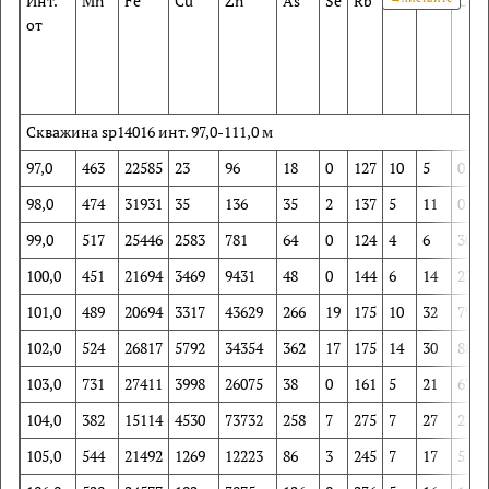
Mn
Инт.
Fe
Cu
Zn
As
Se
Rb
Mo
Ag
Cd
от
Скважина sp14016 инт. 97,0-111,0 м
97,0
463
22585
23
96
18
0
127
10
5
0
98,0
474
31931
35
136
35
2
137
5
11
0
99,0
517
25446
2583
781
64
0
124
4
6
30
100,0
451
21694
3469
9431
48
0
144
6
14
271
101,0
489
20694
3317
43629
266
19
175
10
32
791
102,0
524
26817
5792
34354
362
17
175
14
30
889
103,0
731
27411
3998
26075
38
0
161
5
21
678
104,0
382
15114
4530
73732
258
7
275
7
27
2112
105,0
544
21492
1269
12223
86
3
245
7
17
516