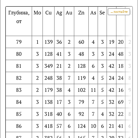
Глубина,
Mo
Cu
Ag
Au
Zn
As
Se
Cd
Sb
Pb
от
79
1
139
36
2
60
4
3
19
20
2
80
3
128
41
3
48
3
3
24
48
3
81
3
349
21
2
128
6
3
42
18
3
82
2
248
38
7
119
4
5
24
24
8
83
2
179
38
4
102
11
5
42
16
9
84
3
138
17
3
79
7
5
32
69
7
85
3
318
40
6
92
7
4
32
22
8
86
3
418
57
6
124
10
6
21
41
6
87
2
382
56
1
165
7
2
29
32
6