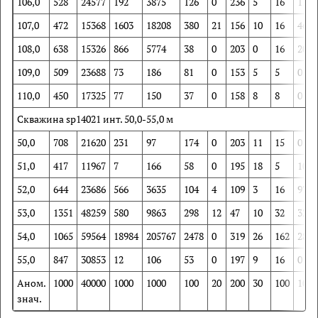
106,0
528
24577
192
3875
126
0
236
5
16
117
107,0
472
15368
1603
18208
380
21
156
10
16
467
108,0
638
15326
866
5774
38
0
203
0
16
209
109,0
509
23688
73
186
81
0
153
5
5
0
110,0
450
17325
77
150
37
0
158
8
8
0
Скважина sp14021 инт. 50,0-55,0 м
50,0
708
21620
231
97
174
0
203
11
15
0
51,0
417
11967
7
166
58
0
195
18
5
10
52,0
644
23686
566
3635
104
4
109
3
16
97
53,0
1351
48259
580
9863
298
12
47
10
32
327
54,0
1065
59564
18984
205767
2478
0
319
26
162
2826
55,0
847
30853
12
106
53
0
197
9
16
0
Аном.
1000
40000
1000
1000
100
20
200
30
100
100
знач.