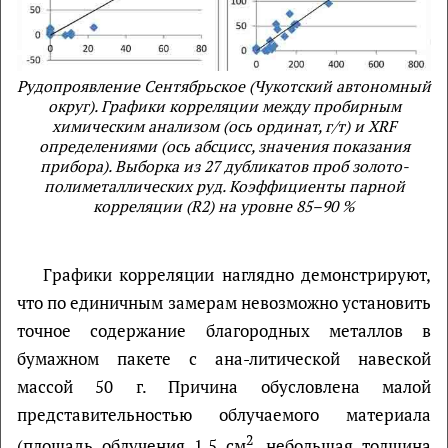
Рудопроявление Сентябрьское (Чукотский автономный
округ). Графики корреляции между пробирным
химическим анализом (ось ординат, г/т) и XRF
определениями (ось абсцисс, значения показания
прибора). Выборка из 27 дубликатов проб золото-
полиметаллических руд. Коэффициенты парной
корреляции (R2) на уровне 85–90 %
Графики корреляции наглядно демонстрируют,
что по единичным замерам невозможно установить
точное содержание благородных металлов в
бумажном пакете с ана-литической навеской
массой 50 г. Причина обусловлена малой
представительностью облучаемого материала
2
(площадь облучения 1,5 см
, небольшая толщина