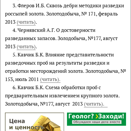
3. Флеров И.Б. Сквозь дебри методики разведки
россыпей золота. Зoлотодобыча, № 171, февраль
2013
(читать)
.
4. Чернявский А.Г. О достоверности
разведанных запасов. Зoлодобыча, №177, август
2013
(читать)
.
5. Кавчик Б.К. Влияние представительности
разведочных проб на результаты разведки и
отработки месторождений золота. Зoлотодобыча, №
153, июль 2011
(читать).
6. Кавчик Б.К. Схема обработки проб с
предварительным извлечением крупного золота.
Зoлотодобыча, №177, август 2013
(читать).