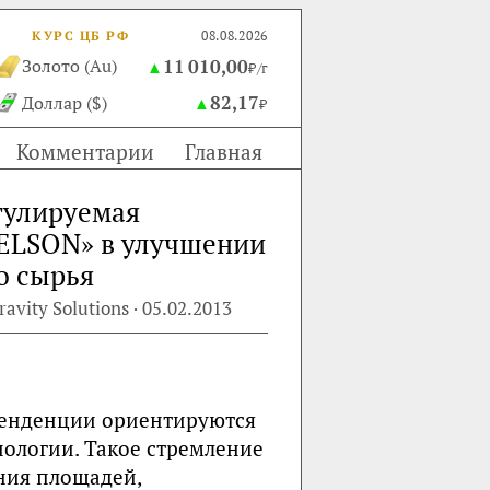
КУРС ЦБ РФ
08.08.2026
11 010,00
Золото (Au)
▲
₽/г
82,17
Доллар ($)
▲
₽
Комментарии
Главная
гулируемая
NELSON» в улучшении
о сырья
vity Solutions · 05.02.2013
тенденции ориентируются
нологии. Такое стремление
ния площадей,