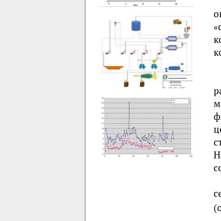
о
«
к
к
р
м
ф
ц
с
Н
с
с
(