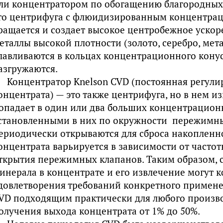
ли концентратором по обогащению благородных м
то центрифуга с флюидизированным концентра
ращается и создает высокое центробежное уско
еталлы высокой плотности (золото, серебро, ме
лавливаются в кольцах концентрационного кону
азгружаются.
Концентратор Knelson CVD (постоянная регули
онцентрата) — это также центрифуга, но в нем 
опадает в один или два больших концентрацион
становленными в них по окружности пережимн
ериодически открываются для сброса накопленн
онцентрата варьируется в зависимости от часто
ткрытия пережимных клапанов. Таким образом, 
инерала в концентрате и его извлечение могут к
довлетворения требований конкретного применен
VD подходящим практически для любого произв
олучения выхода концентрата от 1% до 50%.