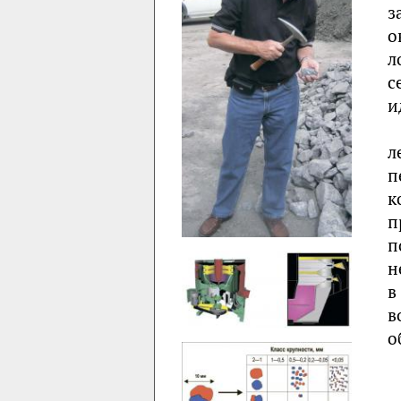
з
о
л
с
и
л
п
к
п
п
н
в
в
о