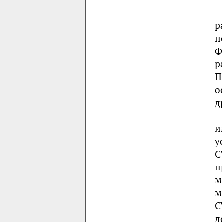
р
п
Ф
р
П
о
д
и
у
C
п
м
м
C
д