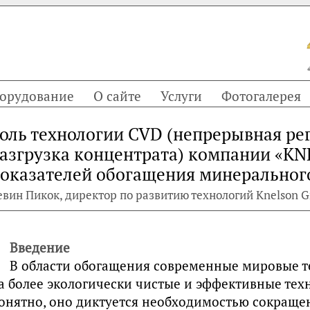
орудование
О сайте
Услуги
Фотогалерея
оль технологии CVD (непрерывная ре
азгрузка концентрата) компании «K
оказателей обогащения минеральног
евин Пикок, директор по развитию технологий Knelson Gra
Введение
В области обогащения современные мировые 
а более экологически чистые и эффективные тех
онятно, оно диктуется необходимостью сокраще