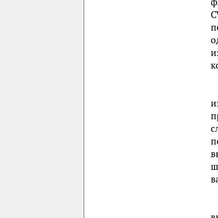
ф
C
п
о
и
к
и
п
с
п
в
ш
в
в