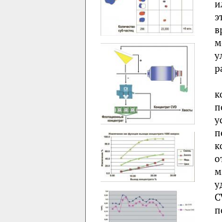
и
э
в
м
у
р
к
п
у
п
к
о
м
у
C
п