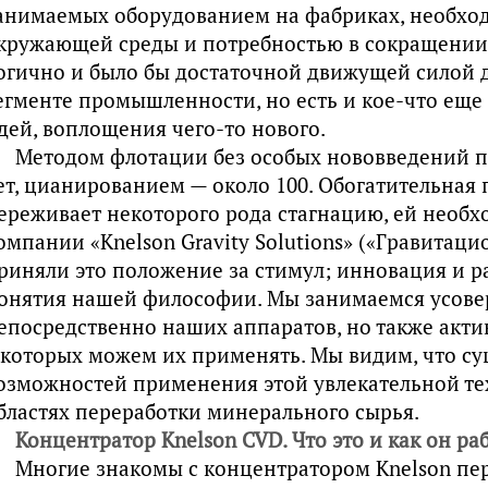
анимаемых оборудованием на фабриках, необх
кружающей среды и потребностью в сокращении з
огично и было бы достаточной движущей силой д
егменте промышленности, но есть и кое-что еще
дей, воплощения чего-то нового.
Методом флотации без особых нововведений п
ет, цианированием — около 100. Обогатительна
ереживает некоторого рода стагнацию, ей необхо
омпании «Knelson Gravity Solutions» («Гравитац
риняли это положение за стимул; инновация и р
онятия нашей философии. Мы занимаемся усове
епосредственно наших аппаратов, но также акти
 которых можем их применять. Мы видим, что с
озможностей применения этой увлекательной те
бластях переработки минерального сырья.
Концентратор Knelson CVD. Что это и как он ра
Многие знакомы с концентратором Knelson пе