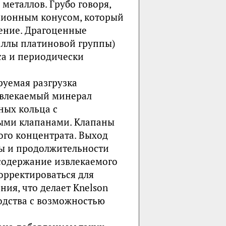
еталлов. Грубо говоря,
ционным конусом, который
рение. Драгоценные
таллы платиновой группы)
са и периодически
руемая разгрузка
извлекаемый минерал
ных кольца с
ыми клапанами. Клапаны
ого концентрата. Выход
ты и продолжительности
содержание извлекаемого
орректироваться для
ия, что делает Knelson
одства с возможностью