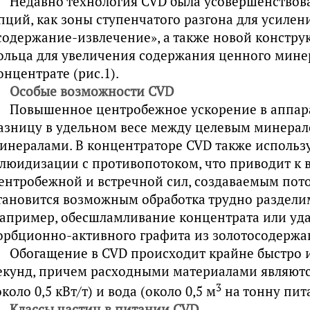
Недавно технология CVD была усовершенствов
пций, как зоны ступенчатого разгона для усиле
содержание-извлечение», а также новой констр
ольца для увеличения содержания ценного мине
онцентрате (рис.1).
Особые возможности CVD
Повышенное центробежное ускорение в аппар
азницу в удельном весе между целевым минерал
инералами. В концентраторе CVD также использ
люидизации с противопотоком, что приводит к
ентробежной и встречной сил, создаваемым пото
тановится возможным обработка трудно раздели
апример, обесшламливание концентрата или уда
орбционно-активного графита из золотосодержа
Обогащение в CVD происходит крайне быстро и
екунд, причем расходными материалами являютс
3
около 0,5 кВт/т) и вода (около 0,5 м
на тонну пит
Классы частиц в питании CVD