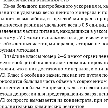
Из-за большого центробежного ускорения и, ка
азницы в удельных весах ценного минерала и по
олностью высвобождать целевой минерал в проц
актически разницы удельного веса в 0,5 единиц 
азделения частиц питания, находящихся в узком
оэтому CVD может использоваться для извлечен
свобожденных частиц минералов, которые не п
ругими методами.
В таблице классы номер 2—5 имеют ограничен
меют вообще) обогащения методом цианировани
словии, что в них достаточно минералов, и они
VD. Класс 6 особенно важен, так как это пустая п
риходится большая часть объема в современном 
ножеству проблем. Например, тальк во флотаци
етода депрессии для предотвращения загрязнени
VD он просто вымывается из концентрата, при эт
ополнительных химических реагентов.