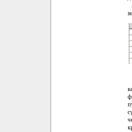
м
к
ф
п
с
ч
к