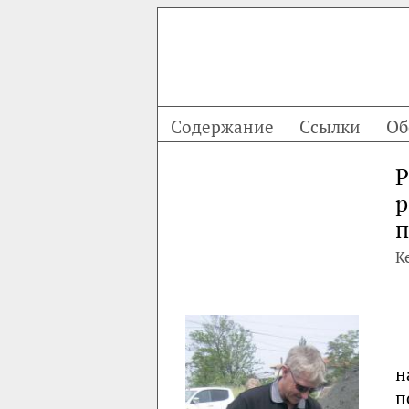
Содержание
Ссылки
Об
Р
р
п
К
н
п