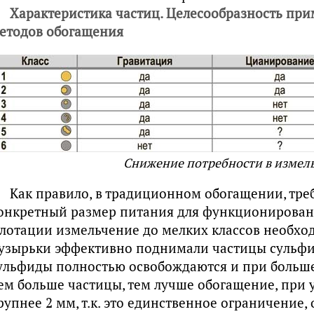
Характеристика частиц. Целесообразность пр
етодов обогащения
Снижение потребности в измел
Как правило, в традиционном обогащении, тре
онкретный размер питания для функционировани
лотации измельчение до мелких классов необход
узырьки эффективно поднимали частицы сульфидо
ульфиды полностью освобождаются и при больше
ем больше частицы, тем лучше обогащение, при у
рупнее 2 мм, т.к. это единственное ограничение