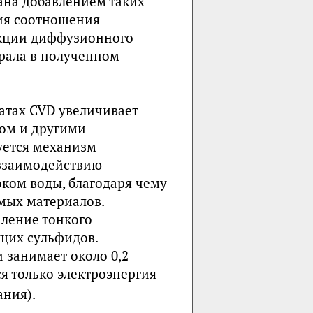
ана добавлением таких
ния соотношения
укции диффузионного
рала в полученном
атах CVD увеличивает
ом и другими
уется механизм
 взаимодействию
ком воды, благодаря чему
мых материалов.
ление тонкого
щих сульфидов.
 занимает около 0,2
я только электроэнергия
ания).