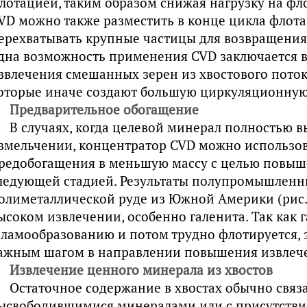
лотацией, таким образом снижая нагрузку на фл
VD можно также разместить в конце цикла флотац
ерехватывать крупные частицы для возвращения
дна возможность применения CVD заключается в
звлечения смешанных зерен из хвостового пото
оторые иначе создают большую циркуляционную 
Предварительное обогащение
В случаях, когда целевой минерал полностью 
змельчении, концентратор CVD можно использов
редобогащения в меньшую массу с целью повыш
ледующей стадией. Результаты полупромышленн
олиметаллической руде из Южной Америки (рис.4
ысоком извлечении, особенно галенита. Так как г
ламообразованию и потом трудно флотируется, э
ажным шагом в направлении повышения извлече
Извлечение ценного минерала из хвостов
Остаточное содержание в хвостах обычно связ
ысвободившимися минералами или с присутстви