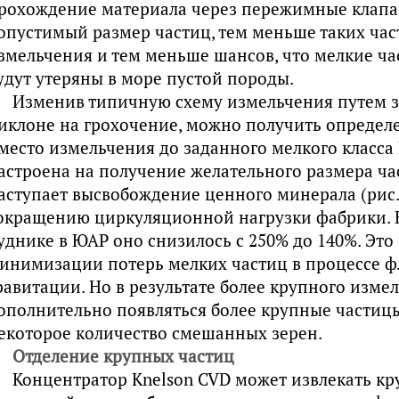
рохождение материала через пережимные клапа
опустимый размер частиц, тем меньше таких час
змельчения и тем меньше шансов, что мелкие ч
удут утеряны в море пустой породы.
Изменив типичную схему измельчения путем 
иклоне на грохочение, можно получить определ
место измельчения до заданного мелкого класса 
астроена на получение желательного размера ча
аступает высвобождение ценного минерала (рис.2
окращению циркуляционной нагрузки фабрики. 
уднике в ЮАР оно снизилось с 250% до 140%. Это
инимизации потерь мелких частиц в процессе ф
равитации. Но в результате более крупного изме
ополнительно появляться более крупные частиц
екоторое количество смешанных зерен.
Отделение крупных частиц
Концентратор Knelson CVD может извлекать к