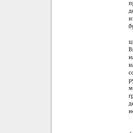
п
д
и
б
ц
В
н
н
с
р
м
г
д
н