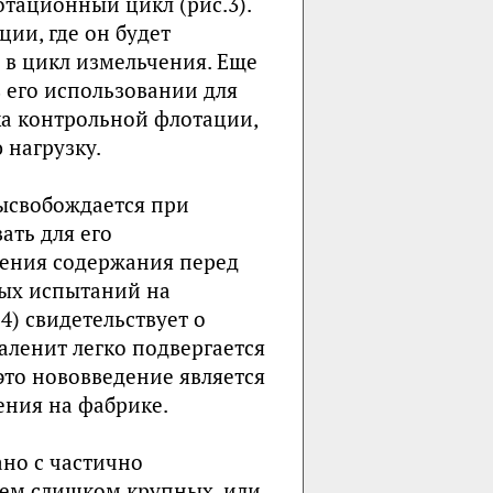
отационный цикл (рис.3).
ии, где он будет
 в цикл измельчения. Еще
 его использовании для
ка контрольной флотации,
нагрузку.
высвобождается при
ать для его
ения содержания перед
ых испытаний на
) свидетельствует о
аленит легко подвергается
то нововведение является
ния на фабрике.
ано с частично
ем слишком крупных, или