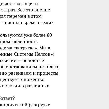
одимостью защиты
атрат. Все это вполне
ля перемен в этом
 — настало время свежих
ользуются уже более 80
я промышленность
дима «встряска». Мы в
ионные Системы Нелсон»)
азвитие — основные
ршенствованием не только
вно развиваем и процессы,
уществует множество
хнологии в различных
ботает?
риодической разгрузки