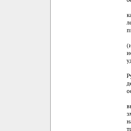
к
л
п
(
и
у
Р
д
о
в
з
н
т