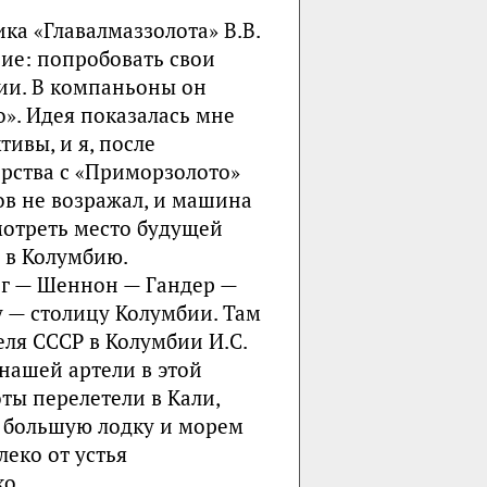
ка «Главалмаззолота» В.В.
ие: попробовать свои
ии. В компаньоны он
». Идея показалась мне
тивы, и я, после
ерства с «Приморзолото»
ков не возражал, и машина
мотреть место будущей
 в Колумбию.
рг — Шеннон — Гандер —
у — столицу Колумбии. Там
еля СССР в Колумбии И.С.
нашей артели в этой
ты перелетели в Кали,
в большую лодку и морем
леко от устья
о.