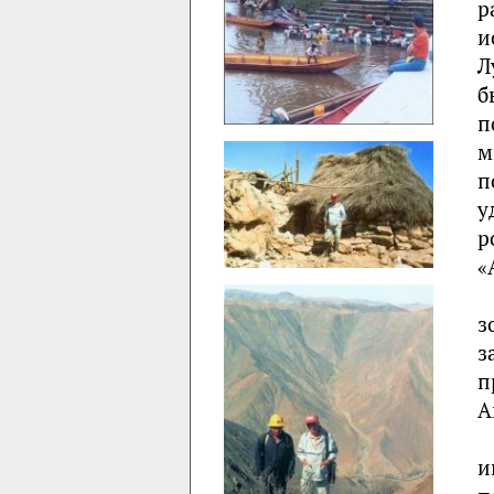
р
и
Л
б
п
м
п
у
р
«
з
з
п
А
и