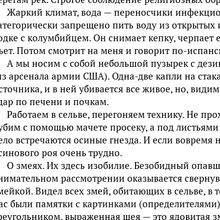
Жаркий климат, вода — переносчики инфекци
атегорически запрещено пить воду из открытых 
одке с колумбийцем. Он снимает кепку, черпает е
ьет. Потом смотрит на меня и говорит по-испанс
А мы носим с собой небольшой пузырек с де
из арсенала армии США). Одна-две капли на стак
сточника, и в ней убивается все живое, но, вид
дар по печени и почкам.
Работаем в сельве, перегоняем технику. Не прох
убим с помощью мачете просеку, а под листьями 
ело встречаются осиные гнезда. И если вовремя 
синового роя очень трудно.
О змеях. Их здесь изобилие. Безобидный опавш
нимательном рассмотрении оказывается сверну
мейкой. Видел всех змей, обитающих в сельве, в 
ас были памятки с картинками (определителями):
реугольником, выраженная шея — это ядовитая зм