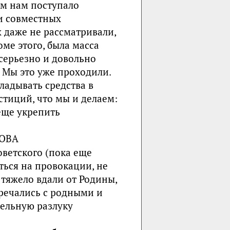
м нам поступало
и совместных
 даже не рассматривали,
оме этого, была масса
серьезно и до­вольно
. Мы это уже проходили.
ладывать средства в
тиций, что мы и дела­ем:
еще укрепить
НОВА
оветского (пока еще
ться на провокации, не
 тяжело вдали от Родины,
тречались с родными и
тельную разлуку