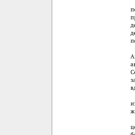
п
п
д
д
п
А
а
С
з
в
и
ж
ц
б