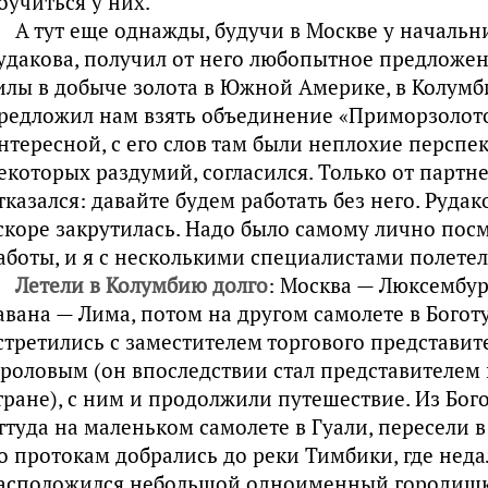
оучиться у них.
А тут еще однажды, будучи в Москве у начальни
удакова, получил от него любопытное предложен
илы в добыче золота в Южной Америке, в Колумб
редложил нам взять объединение «Приморзолото
нтересной, с его слов там были неплохие перспек
екоторых раздумий, согласился. Только от партн
тказался: давайте будем работать без него. Руда
скоре закрутилась. Надо было самому лично пос
аботы, и я с несколькими специалистами полетел
Летели в Колумбию долго
: Москва — Люксембу
авана — Лима, потом на другом самолете в Богот
стретились с заместителем торгового представит
роловым (он впоследствии стал представителем 
тране), с ним и продолжили путешествие. Из Бого
ттуда на маленьком самолете в Гуали, пересели 
о протокам добрались до реки Тимбики, где неда
асположился небольшой одноименный городишк