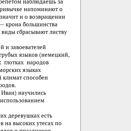
 трепетом наблюдаешь за
привычке напоминают о
 значит и о возвращении
 — крона большинства
 виды сбрасывают листву
й и завоевателей
 грубых языков (немецкий,
х глотках народов
морских языках
 кли­мат способен
родов.
я Иван) научились
с использованием
ших деревушках есть
ов на высоких утесах по
рядов и праздников.