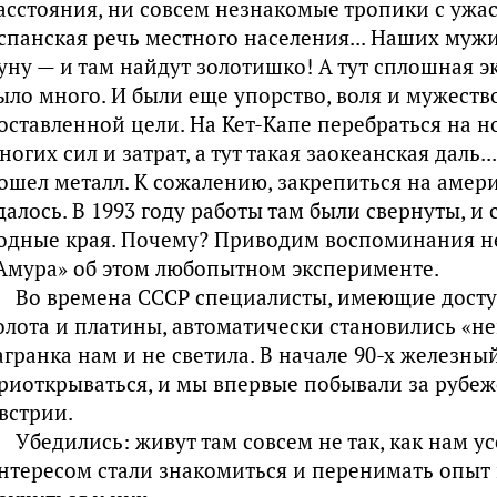
асстояния, ни совсем незнакомые тропики с ужа
спанская речь местного населения... Наших муж
уну — и там найдут золотишко! А тут сплошная экз
ыло много. И были еще упорство, воля и мужеств
оставленной цели. На Кет-Капе перебраться на 
ногих сил и затрат, а тут такая заокеанская даль.
ошел металл. К сожалению, закрепиться на амер
далось. В 1993 году работы там были свернуты, и 
одные края. Почему? Приводим воспоминания н
Амура» об этом любопытном эксперименте.
Во времена СССР специали­сты, имеющие дост
олота и платины, автоматически становились «н
агранка нам и не светила. В начале 90-х железный
риоткрываться, и мы впервые побывали за рубеж
встрии.
Убедились: живут там совсем не так, как нам у
нтересом стали знакомиться и перенимать опыт 