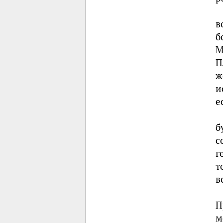
в
б
М
П
ж
и
е
б
с
г
т
в
П
м