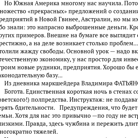
Но Южная Америка многому нас научила. Пото
ножество «прекрасных» предложений о созда­ни
редприятий в Новой Гвинее, Австралии, но мы их
бо знали: это напрас­но выброшенные деньги. Кр
ругих примеров. Внешне на бумаге все выглядит 
рестижно, а на деле возникает столько проблем..
толили жажду свободы. Основ­ной урок — надо вк
течественную экономику, у нас простор для инвес
троим новые рудники, предприятия. Хорошо бы 
аконодательную базу...
Из дневника маркшейдера Владимира ФАТЬЯ
Богота.
Единственная короткая ночь в стенах с
оветского!) полпредства. Инструктаж: не поддава
ерять бдительности. Предупреждения, что будет
емьи. Хотя для нас это привычно —по году не вс
лизкими. Правда, здесь чужбина и пережить дли
ногократно тяжелей.