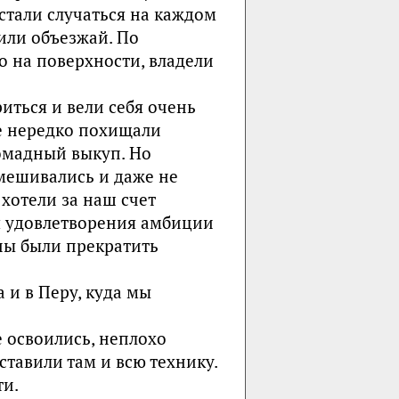
стали слу­чаться на каждом
 или объезжай. По
 на по­верхности, владели
иться и вели себя очень
е нередко похищали
омадный выкуп. Но
мешивались и даже не
хотели за наш счет
ля удовлетворения амбиции
ны были прекратить
 и в Перу, куда мы
 ос­воились, неплохо
ставили там и всю технику.
ти.