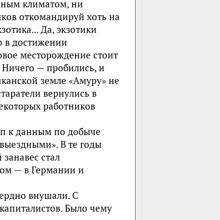
сным климатом, ни
иков откомандируй хоть на
отика... Да, экзотики
о в достижении
новое месторождение стоит
.. Ничего — пробились, и
иканской земле «Амуру» не
старатели вернулись в
екоторых работников
уп к данным по добыче
евыездными». В те годы
 занавес стал
ом — в Германии и
сердно внушали. С
капиталистов. Было чему