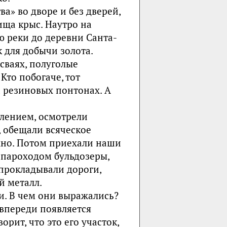
а» во дворе и без дверей,
ища крыс. Наутро на
 реки до деревни Санта-
 для добычи золота.
сваях, полуголые
Кто побогаче, тот
а резиновых понтонах. А
лением, осмотрели
, обещали всяческое
жно. Потом приехали наши
и пароходом бульдозеры,
 прокладывали дороги,
й металл.
и. В чем они выражались?
 впереди появляется
рит, что это его участок,