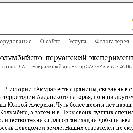
орудование
О сайте
Услуги
Фотогалерея
олумбийско-перуанский эксперимен
опатюк В.А. - генеральный директор ЗАО «Амур». · 26.06
В истории «Амура» есть страницы, связанные с
а территории Алданского нагорья, но и на друго
нд Южной Америки. Чуть более десяти лет назад
 Колумбию, а затем и в Перу своих лучших специ
оличество техники для организации добычи желт
осель неведомой земле. Наших старателей не см