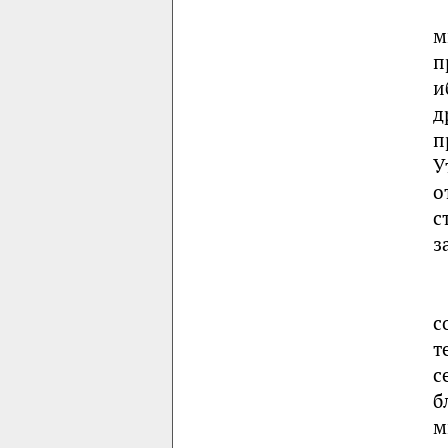
м
п
и
д
п
У
о
с
з
с
т
с
б
м