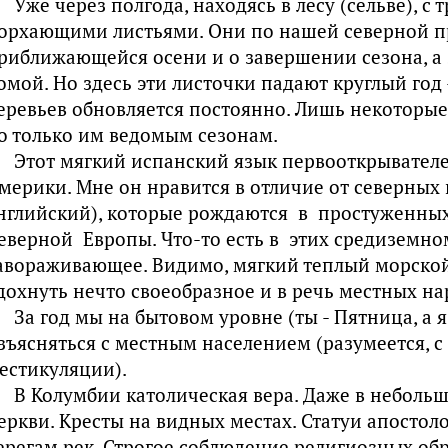
Уже через полгода, находясь в лесу (сельве), с
орхающими листьями. Они по нашей северной 
риближающейся осени и о завершении сезона, а
омой. Но здесь эти листочки падают круглый год
еревьев обновляется постоянно. Лишь некоторые
о только им ведомым сезонам.
Этот мягкий испанский язык первооткрывателе
мерики. Мне он нравится в отличие от северных
нглийский), которые рождаются в простуженны
еверной Европы. Что-то есть в этих средиземно
авораживающее. Видимо, мягкий теплый морской
дохнуть нечто своеобразное и в речь ме­стных на
За год мы на бытовом уровне (ты - Пятница, а 
зъясняться с местным населением (разуме­ется, 
естикуляции).
В Колумбии католическая вера. Даже в неболь
еркви. Кресты на видных местах. Ста­туи апостол
ерегам рек. Стро­гое соблюдение религиозных об