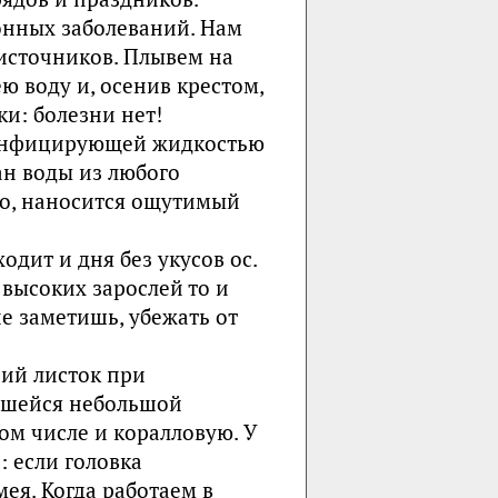
онных заболеваний. Нам
источников. Плывем на
ю воду и, осенив крес­том,
ки: болезни нет!
зинфи­цирующей жидкостью
ан воды из любого
имо, наносится ощутимый
одит и дня без укусов ос.
высоких зарослей то и
не заметишь, убежать от
ий ли­сток при
вшейся небольшой
том числе и коралловую. У
 если го­ловка
ея. Когда работаем в