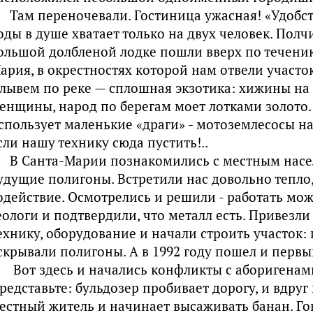
Там переночевали. Гостиница ужасная! «Удобств
оды в душе хватает только на двух человек. Полч
ольшой долбленой лодке пошли вверх по течению
ария, в окрестностях которой нам отвели участок
лывем по реке — сплошная экзотика: хижины на 
енщины, народ по берегам моет лотками золото. 
спользует маленькие «драги» - мотоземлесосы н
сли нашу технику сюда пустить!..
В Санта-Марии познакомились с местным насе
удущие полигоны. Встретили нас довольно тепло
одействие. Осмотрелись и решили - работать мо
еологи и подтвердили, что металл есть. Привезл
ехнику, оборудование и начали строить участок:
скрывали полигоны. А в 1992 году пошел и первы
Вот здесь и начались конфликты с аборигенам
редставьте: бульдозер пробивает дорогу, и вдруг
естный житель и начинает высаживать банан. Гово