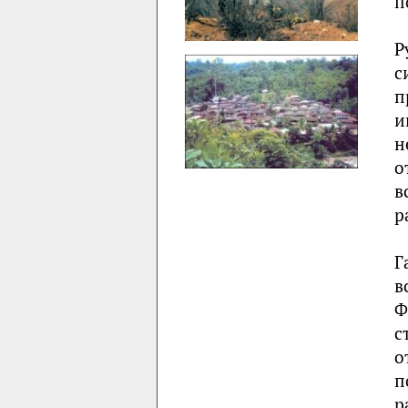
п
Р
с
п
и
н
о
в
р
Г
в
Ф
с
о
п
р