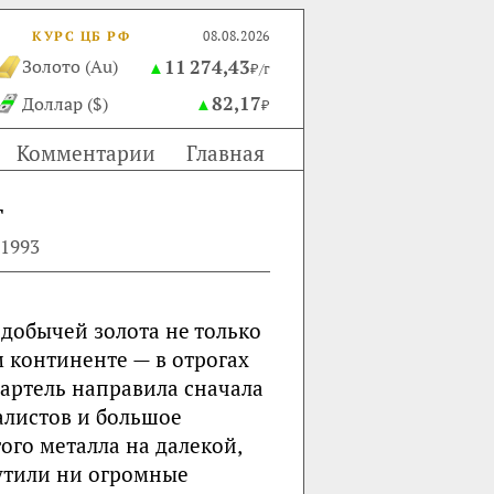
КУРС ЦБ РФ
08.08.2026
11 274,43
Золото (Au)
▲
₽/г
82,17
Доллар ($)
▲
₽
Комментарии
Главная
т
.1993
 добычей золота не только
м континенте — в отрогах
 артель направила сначала
алистов и большое
ого металла на далекой,
утили ни огромные