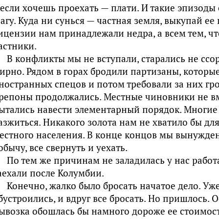
 если хочешь проехать — плати. И такие эпизоды 
агу. Куда ни сунься — частная земля, выкупай ее
ицензии нам принадлежали недра, а всем тем, что
астники.
В конфликты мы не вступали, старались не ссор
ирно. Рядом в горах бродили партизаны, которы
ностранных спецов и потом требовали за них гр
репоны продолжались. Местные чиновники не в
ытались навести элементарный порядок. Многие 
азжиться. Никакого золота нам не хватило бы д
естного населения. В конце концов мы вынужде
обычу, все свернуть и уехать.
По тем же причинам не заладилась у нас работа
аехали после Колумбии.
Конечно, жалко было бросать начатое дело. Уже
бустроились, и вдруг все бросать. Но пришлось. О
ывозка обо­шлась бы намного дороже ее стоимос