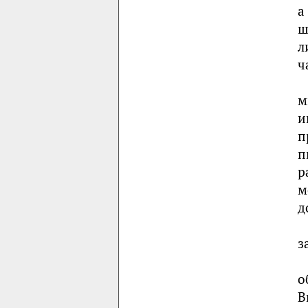
а
ш
л
ч
м
и
п
п
р
м
д
з
о
В