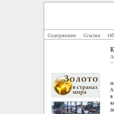
Содержание
Ссылки
Об
К
Л
н
А
в
к
д